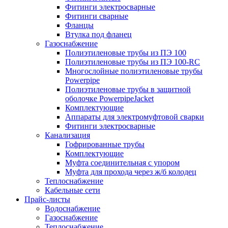
Фитинги электросварные
Фитинги сварные
Фланцы
Втулка под фланец
Газоснабжение
Полиэтиленовые трубы из ПЭ 100
Полиэтиленовые трубы из ПЭ 100-RC
Многослойные полиэтиленовые трубы
Powerpipe
Полиэтиленовые трубы в защитной
оболочке PowerpipeJacket
Комплектующие
Аппараты для электромуфтовой сварки
Фитинги электросварные
Канализация
Гофрированные трубы
Комплектующие
Муфта соединительная с упором
Муфта для прохода через ж/б колодец
Теплоснабжение
Кабельные сети
Прайс-листы
Водоснабжение
Газоснабжение
Теплоснабжение