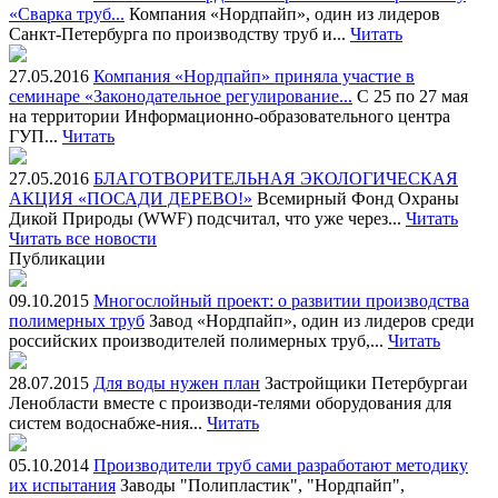
«Сварка труб...
Компания «Нордпайп», один из лидеров
Санкт-Петербурга по производству труб и...
Читать
27.05.2016
Компания «Нордпайп» приняла участие в
семинаре «Законодательное регулирование...
С 25 по 27 мая
на территории Информационно-образовательного центра
ГУП...
Читать
27.05.2016
БЛАГОТВОРИТЕЛЬНАЯ ЭКОЛОГИЧЕСКАЯ
АКЦИЯ «ПОСАДИ ДЕРЕВО!»
Всемирный Фонд Охраны
Дикой Природы (WWF) подсчитал, что уже через...
Читать
Читать все новости
Публикации
09.10.2015
Многослойный проект: о развитии производства
полимерных труб
Завод «Нордпайп», один из лидеров среди
российских производителей полимерных труб,...
Читать
28.07.2015
Для воды нужен план
Застройщики Петербургаи
Ленобласти вместе с производи-телями оборудования для
систем водоснабже-ния...
Читать
05.10.2014
Производители труб сами разработают методику
их испытания
Заводы "Полипластик", "Нордпайп",