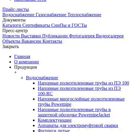
Прайс-листы
Водоснабжение
Газоснабжение
Теплоснабжение
Документы
Каталоги
Сертификаты
СниПы и ГОСТы
Пресс-центр
Новости
Выставки
Публикации
Фотогалерея
Видеогалерея
Объекты
Вакансии
Контакты
Закрыть
Главная
О компании
Продукция
+
Водоснабжение
Напорные полиэтиленовые трубы из ПЭ 100
Напорные полиэтиленовые трубы из ПЭ
100-RC
Напорные многослойные полиэтиленовые
трубы Powerpipe
Напорные полиэтиленовые трубы в
защитной оболочке PowerpipeJacket
Комплектующие
Аппараты для электромуфтовой сварки
Фитинги литые