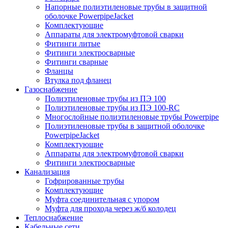
Напорные полиэтиленовые трубы в защитной
оболочке PowerpipeJacket
Комплектующие
Аппараты для электромуфтовой сварки
Фитинги литые
Фитинги электросварные
Фитинги сварные
Фланцы
Втулка под фланец
Газоснабжение
Полиэтиленовые трубы из ПЭ 100
Полиэтиленовые трубы из ПЭ 100-RC
Многослойные полиэтиленовые трубы Powerpipe
Полиэтиленовые трубы в защитной оболочке
PowerpipeJacket
Комплектующие
Аппараты для электромуфтовой сварки
Фитинги электросварные
Канализация
Гофрированные трубы
Комплектующие
Муфта соединительная с упором
Муфта для прохода через ж/б колодец
Теплоснабжение
Кабельные сети