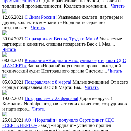
промышленности
С Днем работников нефтяной, газовой и
топливной промышленности! Коллектив компании...
Читать
12.06.2021
С Днем России!
Уважаемые коллеги, партнеры и
друзья, коллектив компании «Нордпайп» сердечно
поздравляет...
Читать
30.04.2021
С праздником Весны, Труда и Мира!
Уважаемые
партнеры и клиенты, спешим поздравить Вас с 1 Мая....
Читать
08.04.2021
Компания «Нордпайп» получила сертификат СДС
«ГАЗСЕРТ»
Завод «Нордпайп» успешно прошел выездной
технический аудит Центрального органа Системы...
Читать
05.03.2021
Поздравляем с 8 марта!
Милые женщины! От всего
сердца поздравляем Вас с 8 Марта! Вы...
Читать
19.02.2021
Поздравляем с 23 февраля!
Дорогие друзья!
Компания Nordpipe поздравляет своих клиентов, сотрудников
и партнеров...
Читать
25.01.2021
АО «Нордпайп» получило Сертификат СДС
«СЕРТЭНЕРГО»
Завод «Нордпайп» успешно прошел
сертификацию и оформил Сертификат соответствия