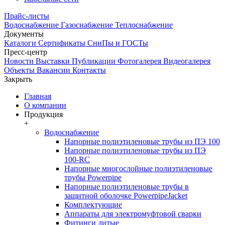
Прайс-листы
Водоснабжение
Газоснабжение
Теплоснабжение
Документы
Каталоги
Сертификаты
СниПы и ГОСТы
Пресс-центр
Новости
Выставки
Публикации
Фотогалерея
Видеогалерея
Объекты
Вакансии
Контакты
Закрыть
Главная
О компании
Продукция
+
Водоснабжение
Напорные полиэтиленовые трубы из ПЭ 100
Напорные полиэтиленовые трубы из ПЭ
100-RC
Напорные многослойные полиэтиленовые
трубы Powerpipe
Напорные полиэтиленовые трубы в
защитной оболочке PowerpipeJacket
Комплектующие
Аппараты для электромуфтовой сварки
Фитинги литые