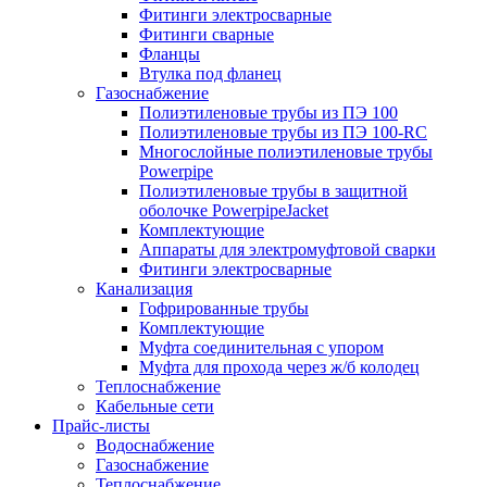
Фитинги электросварные
Фитинги сварные
Фланцы
Втулка под фланец
Газоснабжение
Полиэтиленовые трубы из ПЭ 100
Полиэтиленовые трубы из ПЭ 100-RC
Многослойные полиэтиленовые трубы
Powerpipe
Полиэтиленовые трубы в защитной
оболочке PowerpipeJacket
Комплектующие
Аппараты для электромуфтовой сварки
Фитинги электросварные
Канализация
Гофрированные трубы
Комплектующие
Муфта соединительная с упором
Муфта для прохода через ж/б колодец
Теплоснабжение
Кабельные сети
Прайс-листы
Водоснабжение
Газоснабжение
Теплоснабжение