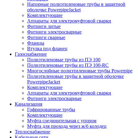
Напорные полиэтиленовые трубы в защитной
оболочке PowerpipeJacket
Комплектующие
Аппараты для электромуфтовой сварки
Фитинги литые
Фитинги электросварные
Фитинги сварные
Фланцы
Втулка под фланец
Газоснабжение
Полиэтиленовые трубы из ПЭ 100
Полиэтиленовые трубы из ПЭ 100-RC
Многослойные полиэтиленовые трубы Powerpipe
Полиэтиленовые трубы в защитной оболочке
PowerpipeJacket
Комплектующие
Аппараты для электромуфтовой сварки
Фитинги электросварные
Канализация
Гофрированные трубы
Комплектующие
Муфта соединительная с упором
Муфта для прохода через ж/б колодец
Теплоснабжение
Кабельные сети