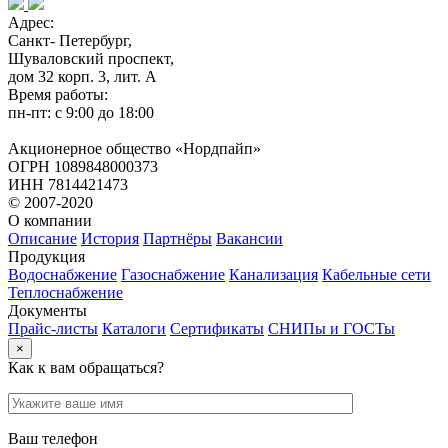
Адрес:
Санкт- Петербург,
Шуваловский проспект,
дом 32 корп. 3, лит. А
Время работы:
пн-пт: с 9:00 до 18:00
Акционерное общество «Нордпайп»
ОГРН 1089848000373
ИНН 7814421473
© 2007-2020
О компании
Описание
История
Партнёры
Вакансии
Продукция
Водоснабжение
Газоснабжение
Канализация
Кабельные сети
Теплоснабжение
Документы
Прайс-листы
Каталоги
Сертификаты
СНИПы и ГОСТы
×
Как к вам обращаться?
Ваш телефон