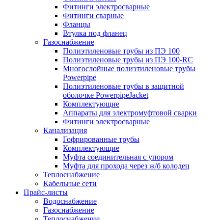
Фитинги электросварные
Фитинги сварные
Фланцы
Втулка под фланец
Газоснабжение
Полиэтиленовые трубы из ПЭ 100
Полиэтиленовые трубы из ПЭ 100-RC
Многослойные полиэтиленовые трубы
Powerpipe
Полиэтиленовые трубы в защитной
оболочке PowerpipeJacket
Комплектующие
Аппараты для электромуфтовой сварки
Фитинги электросварные
Канализация
Гофрированные трубы
Комплектующие
Муфта соединительная с упором
Муфта для прохода через ж/б колодец
Теплоснабжение
Кабельные сети
Прайс-листы
Водоснабжение
Газоснабжение
Теплоснабжение