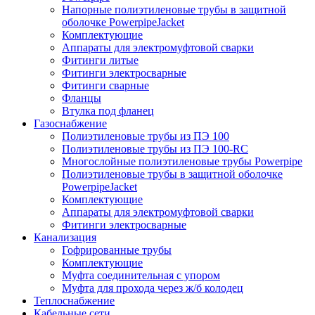
Напорные полиэтиленовые трубы в защитной
оболочке PowerpipeJacket
Комплектующие
Аппараты для электромуфтовой сварки
Фитинги литые
Фитинги электросварные
Фитинги сварные
Фланцы
Втулка под фланец
Газоснабжение
Полиэтиленовые трубы из ПЭ 100
Полиэтиленовые трубы из ПЭ 100-RC
Многослойные полиэтиленовые трубы Powerpipe
Полиэтиленовые трубы в защитной оболочке
PowerpipeJacket
Комплектующие
Аппараты для электромуфтовой сварки
Фитинги электросварные
Канализация
Гофрированные трубы
Комплектующие
Муфта соединительная с упором
Муфта для прохода через ж/б колодец
Теплоснабжение
Кабельные сети