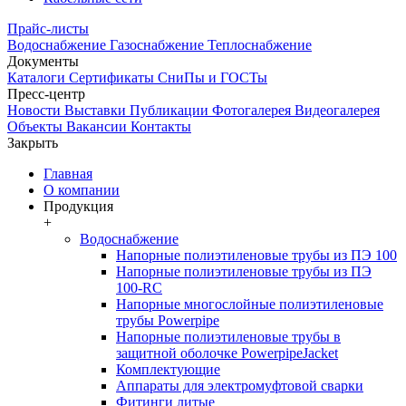
Прайс-листы
Водоснабжение
Газоснабжение
Теплоснабжение
Документы
Каталоги
Сертификаты
СниПы и ГОСТы
Пресс-центр
Новости
Выставки
Публикации
Фотогалерея
Видеогалерея
Объекты
Вакансии
Контакты
Закрыть
Главная
О компании
Продукция
+
Водоснабжение
Напорные полиэтиленовые трубы из ПЭ 100
Напорные полиэтиленовые трубы из ПЭ
100-RC
Напорные многослойные полиэтиленовые
трубы Powerpipe
Напорные полиэтиленовые трубы в
защитной оболочке PowerpipeJacket
Комплектующие
Аппараты для электромуфтовой сварки
Фитинги литые