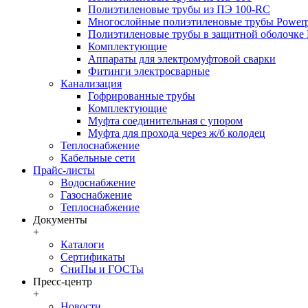
Полиэтиленовые трубы из ПЭ 100-RC
Многослойные полиэтиленовые трубы Powerp
Полиэтиленовые трубы в защитной оболочке P
Комплектующие
Аппараты для электромуфтовой сварки
Фитинги электросварные
Канализация
Гофрированные трубы
Комплектующие
Муфта соединительная с упором
Муфта для прохода через ж/б колодец
Теплоснабжение
Кабельные сети
Прайс-листы
Водоснабжение
Газоснабжение
Теплоснабжение
Документы
+
Каталоги
Сертификаты
СниПы и ГОСТы
Пресс-центр
+
Новости