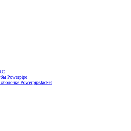
-RC
бы Powerpipe
оболочке PowerpipeJacket