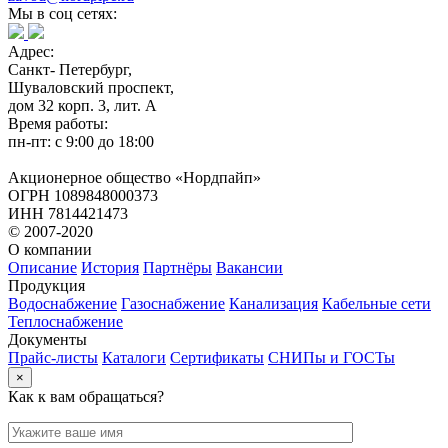
Мы в соц сетях:
Адрес:
Санкт- Петербург,
Шуваловский проспект,
дом 32 корп. 3, лит. А
Время работы:
пн-пт: с 9:00 до 18:00
Акционерное общество «Нордпайп»
ОГРН 1089848000373
ИНН 7814421473
© 2007-2020
О компании
Описание
История
Партнёры
Вакансии
Продукция
Водоснабжение
Газоснабжение
Канализация
Кабельные сети
Теплоснабжение
Документы
Прайс-листы
Каталоги
Сертификаты
СНИПы и ГОСТы
×
Как к вам обращаться?