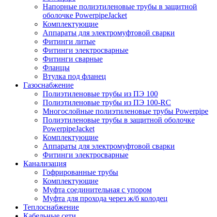
Напорные полиэтиленовые трубы в защитной
оболочке PowerpipeJacket
Комплектующие
Аппараты для электромуфтовой сварки
Фитинги литые
Фитинги электросварные
Фитинги сварные
Фланцы
Втулка под фланец
Газоснабжение
Полиэтиленовые трубы из ПЭ 100
Полиэтиленовые трубы из ПЭ 100-RC
Многослойные полиэтиленовые трубы Powerpipe
Полиэтиленовые трубы в защитной оболочке
PowerpipeJacket
Комплектующие
Аппараты для электромуфтовой сварки
Фитинги электросварные
Канализация
Гофрированные трубы
Комплектующие
Муфта соединительная с упором
Муфта для прохода через ж/б колодец
Теплоснабжение
Кабельные сети