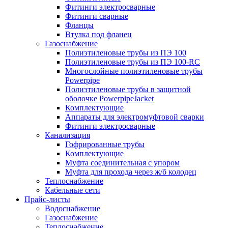
Фитинги электросварные
Фитинги сварные
Фланцы
Втулка под фланец
Газоснабжение
Полиэтиленовые трубы из ПЭ 100
Полиэтиленовые трубы из ПЭ 100-RC
Многослойные полиэтиленовые трубы
Powerpipe
Полиэтиленовые трубы в защитной
оболочке PowerpipeJacket
Комплектующие
Аппараты для электромуфтовой сварки
Фитинги электросварные
Канализация
Гофрированные трубы
Комплектующие
Муфта соединительная с упором
Муфта для прохода через ж/б колодец
Теплоснабжение
Кабельные сети
Прайс-листы
Водоснабжение
Газоснабжение
Теплоснабжение