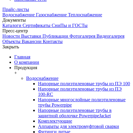
Прайс-листы
Водоснабжение
Газоснабжение
Теплоснабжение
Документы
Каталоги
Сертификаты
СниПы и ГОСТы
Пресс-центр
Новости
Выставки
Публикации
Фотогалерея
Видеогалерея
Объекты
Вакансии
Контакты
Закрыть
Главная
О компании
Продукция
+
Водоснабжение
Напорные полиэтиленовые трубы из ПЭ 100
Напорные полиэтиленовые трубы из ПЭ
100-RC
Напорные многослойные полиэтиленовые
трубы Powerpipe
Напорные полиэтиленовые трубы в
защитной оболочке PowerpipeJacket
Комплектующие
Аппараты для электромуфтовой сварки
Фитинги литые