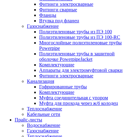
Фитинги электросварные
Фитинги сварные
Фланцы
Втулка под фланец
Газоснабжение
Полиэтиленовые трубы из ПЭ 100
Полиэтиленовые трубы из ПЭ 100-RC
Многослойные полиэтиленовые трубы
Powerpipe
Полиэтиленовые трубы в защитной
оболочке PowerpipeJacket
Комплектующие
Аппараты для электромуфтовой сварки
Фитинги электросварные
Канализация
Гофрированные трубы
Комплектующие
Муфта соединительная с упором
Муфта для прохода через ж/б колодец
Теплоснабжение
Кабельные сети
Прайс-листы
Водоснабжение
Газоснабжение
Теплоснабжение