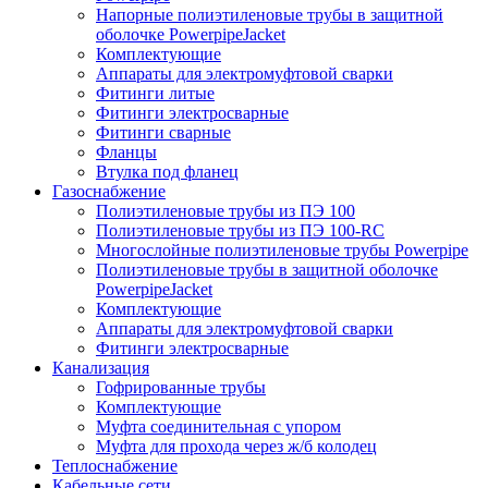
Напорные полиэтиленовые трубы в защитной
оболочке PowerpipeJacket
Комплектующие
Аппараты для электромуфтовой сварки
Фитинги литые
Фитинги электросварные
Фитинги сварные
Фланцы
Втулка под фланец
Газоснабжение
Полиэтиленовые трубы из ПЭ 100
Полиэтиленовые трубы из ПЭ 100-RC
Многослойные полиэтиленовые трубы Powerpipe
Полиэтиленовые трубы в защитной оболочке
PowerpipeJacket
Комплектующие
Аппараты для электромуфтовой сварки
Фитинги электросварные
Канализация
Гофрированные трубы
Комплектующие
Муфта соединительная с упором
Муфта для прохода через ж/б колодец
Теплоснабжение
Кабельные сети