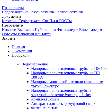
Прайс-листы
Водоснабжение
Газоснабжение
Теплоснабжение
Документы
Каталоги
Сертификаты
СниПы и ГОСТы
Пресс-центр
Новости
Выставки
Публикации
Фотогалерея
Видеогалерея
Объекты
Вакансии
Контакты
Закрыть
Главная
О компании
Продукция
+
Водоснабжение
Напорные полиэтиленовые трубы из ПЭ 100
Напорные полиэтиленовые трубы из ПЭ
100-RC
Напорные многослойные полиэтиленовые
трубы Powerpipe
Напорные полиэтиленовые трубы в
защитной оболочке PowerpipeJacket
Комплектующие
Аппараты для электромуфтовой сварки
Фитинги литые