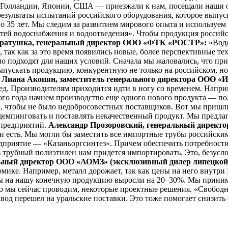
 Голландии, Японии, США — приезжали к нам, посещали наши о
в результаты испытаний российского оборудования, которое выпу
по 35 лет. Мы следим за развитием мирового опыта и используем
тей водоснабжения и водоотведения». Чтобы продукция российс
Братушка, генеральный директор ООО «ФТК «РОСТР»:
«Водо
, так как за это время появились новые, более перспективные те
 подходят для наших условий. Сначала мы жаловались, что при
ыпускать продукцию, конкурентную не только на российском, но
.
Лиана Акопян, заместитель генерального директора ООО
ред. Производителям приходится идти в ногу со временем. Напр
ого года начнем производство еще одного нового продукта — по
, чтобы не было недобросовестных поставщиков. Вот мы пришли
демпинговать и поставлять некачественный продукт. Мы предлаг
 предприятий.
Александр Прозоровский, генеральный директо
ии есть. Мы могли бы заместить все импортные трубы российски
едприятие — «Казаньоргсинтез». Причем обеспечить потребности
ь трубный полиэтилен нам придется импортировать. Это, безусло
льный директор ООО «АОМЗ» (эксклюзивный дилер липецкой
мике. Например, металл дорожает, так как цены на него внутр
ны на нашу конечную продукцию выросли на 20–30%. Мы приним
ю мы сейчас проводим, некоторые проектные решения. «Свободн
авод перешел на уральские поставки. Это тоже помогает снизить