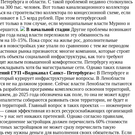
Петербурга и области. С такой проблемой недавно столкнулись
на 300 тыс. человек. Вот только канализационного коллектора
ся на строительство коллектора по концессионной схеме, если
енивают в 1,5 млрд рублей. При этом петербургский
ет только в том случае, если муниципальные власти Мурино и
авершится.
В начальной стадии
Другие проблемы возникают
ри года назад власти переложили эту обязанность на
ум на 10–15%. Пока спрос на жилье рос, дополнительные
я в новостройках уже упали по сравнению с тем же периодом
Участники рынка признаются: многие компании, которые строят
ить объекты социальной инфраструктуры, как того требуют
ядят жильем повышенной комфортности. Петербургу нужна
окладывать хотя бы магистральные сети. Однако таких планов
ений ГУП «Водоканал Санкт– Петербурга»:
В Петербурге и
 который курирует инфраструктурные вопросы. В Ленобласти
ся не на должном уровне. Сейчас власти Ленобласти пытаются
ть разработаны программы комплексного освоения территорий,
жем, до 2025 года обозначена как поле, то она не может вдруг
ипалитеты собираются развивать свои территории, не будет и
территорий. Главный вопрос в таких проектах — инженерное
» — самая эффективная из всех ресурсоснабжающих организаций
» у нас нет никаких претензий. Однако согласно правилам,
присоединение застройщик должен перечислить 60% стоимости
рупных застройщиков не может сразу перечислить такую
дь ему нужны деньги для выполнения своих обязательств. Если