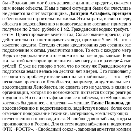
бы «Водоканал» мог брать дешевые длинные кредиты, скажем по
ним новые объекты. И мы в такой ситуации были бы счастливы
не делается за счет застройщика.
Дмитрий Астафьев, президе
себестоимости строительства жилья. Эти затраты, в свою очер
объекта к водоснабжению и водоотведению составит примерно 
получаем по 2 тыс. рублей с 1 м2. Гражданский кодекс требуе
сетям. Проектирование ведется год. Согласование проекта, стр
действительно начнет подаваться вода, проходит 5 лет. На эт
качестве кредита. Сегодня ставка кредитования для средних зас
подключение к сетям, увеличится вдвое. То есть с каждого мет
Ведь это удорожание в итоге ложится на плечи дольщиков. Бо
жилья этой категории дополнительная нагрузка в размере 4 ты
рублей. Я уже не говорю о том, что по тому же Гражданскому 
подготовка земли велась на десятки лет вперед. Это позволяет 
сегодня эту проблему взваливают на застройщиков, — это гру
несколько проектов в Ленобласти, например, индустриальные
водоотведения Ленобласти, но сделать это не удалось в связи
организаций, которая по возможности пытается быстро реагир
трудности. Но если есть финансовые проблемы, то «Водоканал» 
хотелось бы длиннее, а платежи — меньше.
Гаяне Панкова, д
водоснабжению и водоотведению, задействуя новые, более сов
отмечают подорожание техники, материалов, комплектующих. В
отечественного производителя. Я вообще давно забыла, когда 
производство в России. Для систем водоснабжения и водоот
ФТК «РОСТР», «Свободный сокол», запорная арматура компан