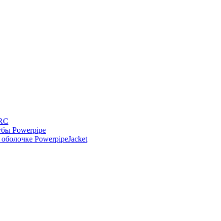
-RC
бы Powerpipe
оболочке PowerpipeJacket