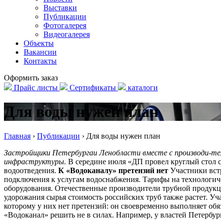
Выставки
Публикации
Фотогалерея
Видеогалерея
Объекты
Вакансии
Контакты
Оформить заказ
Прайс листы
Сертификаты
каталоги
Для воды нужен план
Главная
›
Публикации
›
Для воды нужен план
Застройщики Петербургаи Ленобласти вместе с производи-те
инфраструктуры.
В середине июля «ДП провел круглый стол с
водоотведения.
К «Водоканалу» претензий нет
Участники вст
подключения к услугам водоснабжения. Тарифы на технологиче
оборудования. Отечественные производители трубной продукци
удорожания сырья стоимость российских труб также растет. 
которому у них нет претензий: он своевременно выполняет обя
«Водоканал» решить не в силах. Например, у властей Петербу