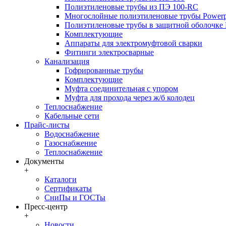
Полиэтиленовые трубы из ПЭ 100-RC
Многослойные полиэтиленовые трубы Powerp
Полиэтиленовые трубы в защитной оболочке P
Комплектующие
Аппараты для электромуфтовой сварки
Фитинги электросварные
Канализация
Гофрированные трубы
Комплектующие
Муфта соединительная с упором
Муфта для прохода через ж/б колодец
Теплоснабжение
Кабельные сети
Прайс-листы
Водоснабжение
Газоснабжение
Теплоснабжение
Документы
+
Каталоги
Сертификаты
СниПы и ГОСТы
Пресс-центр
+
Новости