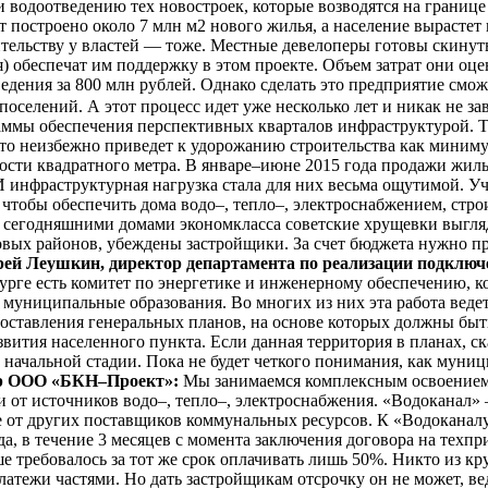
водоотведению тех новостроек, которые возводятся на границе 
 построено около 7 млн м2 нового жилья, а население вырастет 
ительству у властей — тоже. Местные девелоперы готовы скинуть
я) обеспечат им поддержку в этом проекте. Объем затрат они оц
дения за 800 млн рублей. Однако сделать это предприятие смож
оселений. А этот процесс идет уже несколько лет и никак не з
граммы обеспечения перспективных кварталов инфраструктурой. Т
 это неизбежно приведет к удорожанию строительства как миним
ости квадратного метра. В январе–июне 2015 года продажи жиль
 И инфраструктурная нагрузка стала для них весьма ощутимой. 
чтобы обеспечить дома водо–, тепло–, электроснабжением, стро
и сегодняшними домами экономкласса советские хрущевки выгл
вых районов, убеждены застройщики. За счет бюджета нужно пр
ей Леушкин, директор департамента по реализации подключ
бурге есть комитет по энергетике и инженерному обеспечению,
униципальные образования. Во многих из них эта работа ведет
составления генеральных планов, на основе которых должны бы
ития населенного пункта. Если данная территория в планах, ска
 начальной стадии. Пока не будет четкого понимания, как муниц
ор ООО «БКН–Проект»:
Мы занимаемся комплексным освоением 
ли от источников водо–, тепло–, электроснабжения. «Водоканал
ие от других поставщиков коммунальных ресурсов. К «Водоканалу
да, в течение 3 месяцев с момента заключения договора на тех
е требовалось за тот же срок оплачивать лишь 50%. Никто из к
атежи частями. Но дать застройщикам отсрочку он не может, ве