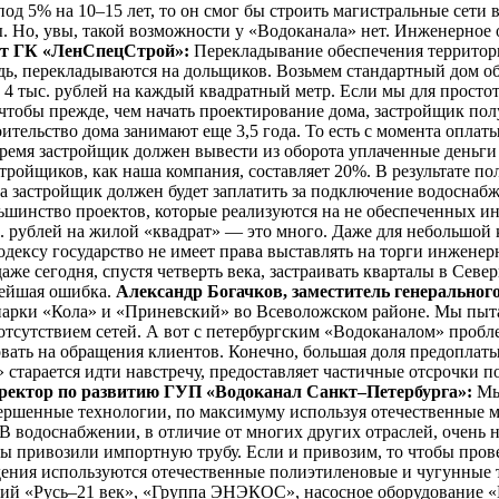
д 5% на 10–15 лет, то он смог бы строить магистральные сети 
. Но, увы, такой возможности у «Водоканала» нет. Инженерное
нт ГК «ЛенСпецСтрой»:
Перекладывание обеспечения территор
едь, перекладываются на дольщиков. Возьмем стандартный дом о
4 тыс. рублей на каждый квадратный метр. Если мы для просто
т, чтобы прежде, чем начать проектирование дома, застройщик 
оительство дома занимают еще 3,5 года. То есть с момента оплат
о время застройщик должен вывести из оборота уплаченные деньг
тройщиков, как наша компания, составляет 20%. В результате пол
ра застройщик должен будет заплатить за подключение водоснабж
льшинство проектов, которые реализуются на не обеспеченных и
с. рублей на жилой «квадрат» — это много. Даже для небольшой 
кодексу государство не имеет права выставлять на торги инжене
даже сегодня, спустя четверть века, застраивать кварталы в Сев
бейшая ошибка.
Александр Богачков, заместитель генеральног
 парки «Кола» и «Приневский» во Всеволожском районе. Мы пыт
 с отсутствием сетей. А вот с петербургским «Водоканалом» про
овать на обращения клиентов. Конечно, большая доля предоплат
старается идти навстречу, предоставляет частичные отсрочки по
иректор по развитию ГУП «Водоканал Санкт–Петербурга»:
Мы 
ершенные технологии, по максимуму используя отечественные ма
 водоснабжении, в отличие от многих других отраслей, очень 
мы привозили импортную трубу. Если и привозим, то чтобы пров
ведения используются отечественные полиэтиленовые и чугунн
ий «Русь–21 век», «Группа ЭНЭКОС», насосное оборудование «