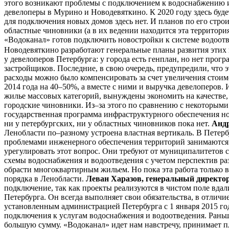
этого возникают проблемы с подключением к водоснабжению и 
девелоперы в Мурино и Новодевяткино. К 2020 году здесь будет
для подключения новых домов здесь нет. И планов по его стро
областные чиновники (а в их ведении находится эта территори
«Водоканал» готов подключить новостройки к системе водоотве
Новодевяткино разработают генеральные планы развития этих п
у девелоперов Петербурга: у города есть генплан, но нет про
застройщиков. Последние, в свою очередь, предупредили, что
расходы можно было компенсировать за счет увеличения стоим
2014 года на 40–50%, а вместе с ними и выручка девелоперов.
жилье массовых категорий, вынуждены экономить на качестве, 
городские чиновники. Из–за этого по сравнению с некоторым
государственная программа инфраструктурного обеспечения но
ни у петербургских, ни у областных чиновников пока нет.
Андр
Ленобласти по–разному устроена властная вертикаль. В Петер
проблемами инженерного обеспечения территорий занимаются м
урегулировать этот вопрос. Они требуют от муниципалитетов 
схемы водоснабжения и водоотведения с учетом перспектив разв
обрасти многоквартирным жильем. Но пока эта работа только в
порядка в Ленобласти.
Леван Харазов, генеральный директ
подключение, так как проекты реализуются в чистом поле вда
Петербурга. Он всегда выполняет свои обязательства, в отлич
установленным администрацией Петербурга с 1 января 2015 го
подключения к услугам водоснабжения и водоотведения. Раньш
большую сумму. «Водоканал» идет нам навстречу, принимает пл