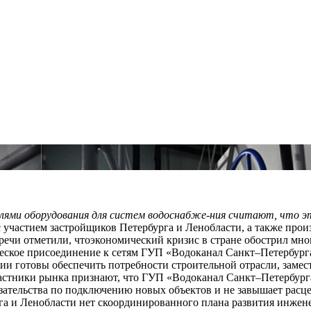
лями оборудования для систем водоснабже-ния считают, что э
 участием застройщиков Петербурга и Ленобласти, а также прои
речи отметили, чтоэкономический кризис в стране обострил мн
ское присоединение к сетям ГУП «Водоканал Санкт–Петербурга»
и готовы обеспечить потребности строительной отрасли, замес
Участники рынка признают, что ГУП «Водоканал Санкт–Петербур
зательства по подключению новых объектов и не завышает расце
рга и Ленобласти нет скоординированного плана развития инжен