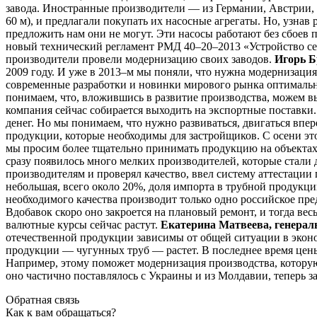
завода. Иностранные производители — из Германии, Австрии,
60 м), и предлагали покупать их насосные агрегаты. Но, узна
предложить нам они не могут. Эти насосы работают без сбоев 
новый технический регламент РМД 40–20–2013 «Устройство се
производители провели модернизацию своих заводов.
Игорь 
2009 году. И уже в 2013–м мы поняли, что нужна модернизация
современные разработки и новинки мирового рынка оптимально
понимаем, что, вложившись в развитие производства, можем в
компания сейчас собирается выходить на экспортные поставки
денег. Но мы понимаем, что нужно развиваться, двигаться впе
продукции, которые необходимы для застройщиков. С осени эт
мы просим более тщательно принимать продукцию на объектах
сразу появилось много мелких производителей, которые стали 
производителям и проверял качество, ввел систему аттестации
небольшая, всего около 20%, доля импорта в трубной продукц
необходимого качества производит только одно российское пр
Вдобавок скоро оно закроется на плановый ремонт, и тогда вес
валютные курсы сейчас растут.
Екатерина Матвеева, генера
отечественной продукции зависимы от общей ситуации в эконо
продукции — чугунных труб — растет. В последнее время це
Например, этому поможет модернизация производства, котору
оно частично поставлялось с Украины и из Молдавии, теперь з
Обратная связь
Как к вам обращаться?