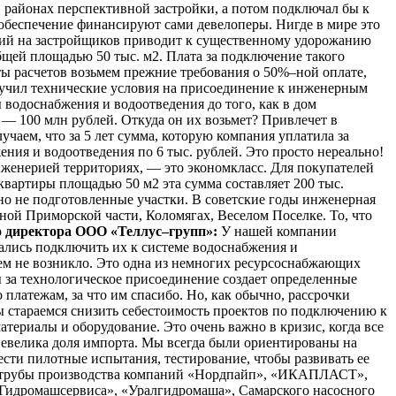
в районах перспективной застройки, а потом подключал бы к
 обеспечение финансируют сами девелоперы. Нигде в мире это
ий на застройщиков приводит к существенному удорожанию
бщей площадью 50 тыс. м2. Плата за подключение такого
ты расчетов возьмем прежние требования о 50%–ной оплате,
получил технические условия на присоединение к инженерным
ы водоснабжения и водоотведения до того, как в дом
и — 100 млн рублей. Откуда он их возьмет? Привлечет в
учаем, что за 5 лет сумма, которую компания уплатила за
ения и водоотведения по 6 тыс. рублей. Это просто нереально!
нженерией территориях, — это экономкласс. Для покупателей
квартиры площадью 50 м2 эта сумма составляет 200 тыс.
рно не подготовленные участки. В советские годы инженерная
ерной Приморской части, Коломягах, Веселом Поселке. То, что
о директора ООО «Теллус–групп»:
У нашей компании
ались подключить их к системе водоснабжения и
блем не возникло. Это одна из немногих ресурсоснабжающих
ы за технологическое присоединение создает определенные
 платежам, за что им спасибо. Но, как обычно, рассрочки
стараемся снизить себестоимость проектов по подключению к
териалы и оборудование. Это очень важно в кризис, когда все
невелика доля импорта. Мы всегда были ориентированы на
ести пилотные испытания, тестирование, чтобы развивать ее
ые трубы производства компаний «Нордпайп», «ИКАПЛАСТ»,
Гидромашсервиса», «Уралгидромаша», Самарского насосного