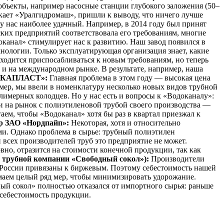
бъекты, например насосные станции глубокого заложения (50–
скает «Уралгидромаш», пришли к выводу, что ничего лучше
 у нас наиболее удачный. Например, в 2014 году был принят
ких предприятий соответствовала его требованиям, многие
канал» стимулирует нас к развитию. Наш завод появился в
хнологии. Только эксплуатирующая организация знает, какие
ходится приспосабливаться к новым требованиям, но теперь
 и на международном рынке. В результате, например, наша
 «ИКАПЛАСТ»:
Главная проблема в этом году — высокая цена
имер, мы ввели в номенклатуру несколько новых видов трубной
лимерных колодцев. Но у нас есть и вопросы к «Водоканалу»:
 на рынок с полиэтиленовой трубой своего производства —
аем, чтобы «Водоканал» хотя бы раз в квартал приезжал к
р ЗАО «Нордпайп»:
Некоторая, хотя и относительно
ми. Однако проблема в сырье: трубный полиэтилен
 всех производителей труб это предприятие не может.
вно, отразится на стоимости конечной продукции, так как
 трубной компании «Свободный сокол»):
Производители
и России привязаны к биржевым. Поэтому себестоимость нашей
аем целый ряд мер, чтобы минимизировать удорожание.
ый сокол» полностью отказался от импортного сырья: раньше
 себестоимость продукции.