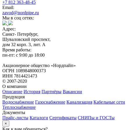
+7 812 363-48-45
Email:
zavod@nordpipe.ru
Мы в соц сетях:
Адрес:
Санкт- Петербург,
Шуваловский проспект,
дом 32 корп. 3, лит. А
Время работы:
пн-пт: с 9:00 до 18:00
Акционерное общество «Нордпайп»
ОГРН 1089848000373
ИНН 7814421473
© 2007-2020
О компании
Описание
История
Партнёры
Вакансии
Продукция
Водоснабжение
Газоснабжение
Канализация
Кабельные сети
Теплоснабжение
Документы
Прайс-листы
Каталоги
Сертификаты
СНИПы и ГОСТы
×
Как к вам обращаться?