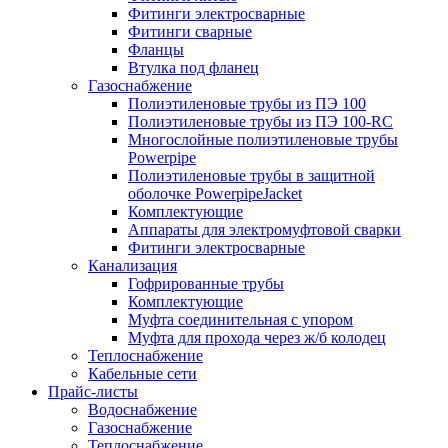
Фитинги электросварные
Фитинги сварные
Фланцы
Втулка под фланец
Газоснабжение
Полиэтиленовые трубы из ПЭ 100
Полиэтиленовые трубы из ПЭ 100-RC
Многослойные полиэтиленовые трубы
Powerpipe
Полиэтиленовые трубы в защитной
оболочке PowerpipeJacket
Комплектующие
Аппараты для электромуфтовой сварки
Фитинги электросварные
Канализация
Гофрированные трубы
Комплектующие
Муфта соединительная с упором
Муфта для прохода через ж/б колодец
Теплоснабжение
Кабельные сети
Прайс-листы
Водоснабжение
Газоснабжение
Теплоснабжение