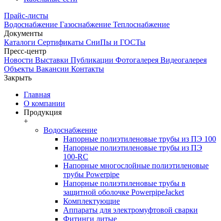
Прайс-листы
Водоснабжение
Газоснабжение
Теплоснабжение
Документы
Каталоги
Сертификаты
СниПы и ГОСТы
Пресс-центр
Новости
Выставки
Публикации
Фотогалерея
Видеогалерея
Объекты
Вакансии
Контакты
Закрыть
Главная
О компании
Продукция
+
Водоснабжение
Напорные полиэтиленовые трубы из ПЭ 100
Напорные полиэтиленовые трубы из ПЭ
100-RC
Напорные многослойные полиэтиленовые
трубы Powerpipe
Напорные полиэтиленовые трубы в
защитной оболочке PowerpipeJacket
Комплектующие
Аппараты для электромуфтовой сварки
Фитинги литые