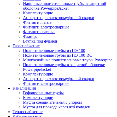
Напорные полиэтиленовые трубы в защитной
оболочке PowerpipeJacket
Комплектующие
Аппараты для электромуфтовой сварки
Фитинги литые
Фитинги электросварные
Фитинги сварные
Фланцы
Втулка под фланец
Газоснабжение
Полиэтиленовые трубы из ПЭ 100
Полиэтиленовые трубы из ПЭ 100-RC
Многослойные полиэтиленовые трубы Powerpipe
Полиэтиленовые трубы в защитной оболочке
PowerpipeJacket
Комплектующие
Аппараты для электромуфтовой сварки
Фитинги электросварные
Канализация
Гофрированные трубы
Комплектующие
Муфта соединительная с упором
Муфта для прохода через ж/б колодец
Теплоснабжение
Кабельные сети