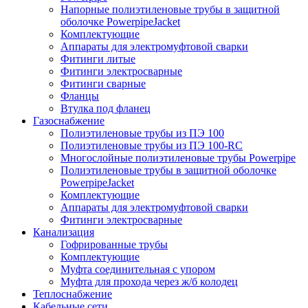
Напорные полиэтиленовые трубы в защитной
оболочке PowerpipeJacket
Комплектующие
Аппараты для электромуфтовой сварки
Фитинги литые
Фитинги электросварные
Фитинги сварные
Фланцы
Втулка под фланец
Газоснабжение
Полиэтиленовые трубы из ПЭ 100
Полиэтиленовые трубы из ПЭ 100-RC
Многослойные полиэтиленовые трубы Powerpipe
Полиэтиленовые трубы в защитной оболочке
PowerpipeJacket
Комплектующие
Аппараты для электромуфтовой сварки
Фитинги электросварные
Канализация
Гофрированные трубы
Комплектующие
Муфта соединительная с упором
Муфта для прохода через ж/б колодец
Теплоснабжение
Кабельные сети