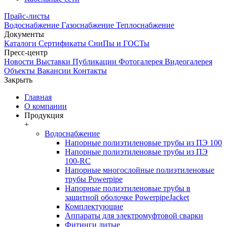
Прайс-листы
Водоснабжение
Газоснабжение
Теплоснабжение
Документы
Каталоги
Сертификаты
СниПы и ГОСТы
Пресс-центр
Новости
Выставки
Публикации
Фотогалерея
Видеогалерея
Объекты
Вакансии
Контакты
Закрыть
Главная
О компании
Продукция
+
Водоснабжение
Напорные полиэтиленовые трубы из ПЭ 100
Напорные полиэтиленовые трубы из ПЭ
100-RC
Напорные многослойные полиэтиленовые
трубы Powerpipe
Напорные полиэтиленовые трубы в
защитной оболочке PowerpipeJacket
Комплектующие
Аппараты для электромуфтовой сварки
Фитинги литые