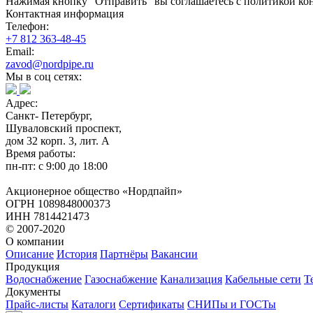
Нажимая кнопку "Отправить" вы соглашаетесь с политикой кон
Контактная информация
Телефон:
+7 812 363-48-45
Email:
zavod@nordpipe.ru
Мы в соц сетях:
Адрес:
Санкт- Петербург,
Шуваловский проспект,
дом 32 корп. 3, лит. А
Время работы:
пн-пт: с 9:00 до 18:00
Акционерное общество «Нордпайп»
ОГРН 1089848000373
ИНН 7814421473
© 2007-2020
О компании
Описание
История
Партнёры
Вакансии
Продукция
Водоснабжение
Газоснабжение
Канализация
Кабельные сети
Т
Документы
Прайс-листы
Каталоги
Сертификаты
СНИПы и ГОСТы