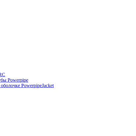
-RC
бы Powerpipe
оболочке PowerpipeJacket