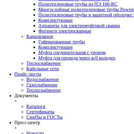
Полиэтиленовые трубы из ПЭ 100-RC
Многослойные полиэтиленовые трубы Powerp
Полиэтиленовые трубы в защитной оболочке P
Комплектующие
Аппараты для электромуфтовой сварки
Фитинги электросварные
Канализация
Гофрированные трубы
Комплектующие
Муфта соединительная с упором
Муфта для прохода через ж/б колодец
Теплоснабжение
Кабельные сети
Прайс-листы
Водоснабжение
Газоснабжение
Теплоснабжение
Документы
+
Каталоги
Сертификаты
СниПы и ГОСТы
Пресс-центр
+
Новости