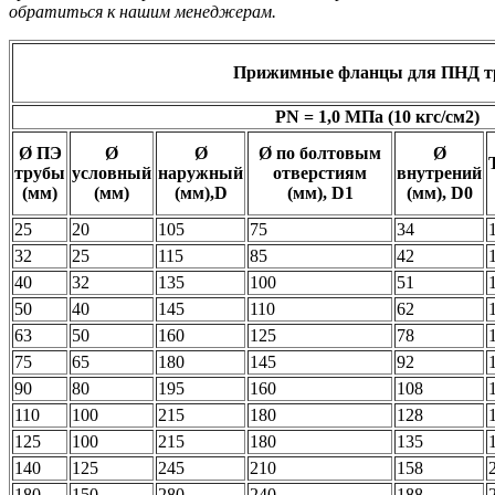
обратиться к нашим менеджерам.
Прижимные фланцы для ПНД т
PN = 1,0 МПа (10 кгс/см2)
Ø ПЭ
Ø
Ø
Ø по болтовым
Ø
трубы
условный
наружный
отверстиям
внутрений
(мм)
(мм)
(мм),D
(мм), D1
(мм), D0
25
20
105
75
34
32
25
115
85
42
40
32
135
100
51
50
40
145
110
62
63
50
160
125
78
75
65
180
145
92
90
80
195
160
108
110
100
215
180
128
125
100
215
180
135
140
125
245
210
158
180
150
280
240
188