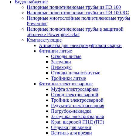
Водоснабжение
Напорные полиэтиленовые трубы из ПЭ 100
Напорные полиэтиленовые трубы из ПЭ 100-RC
Напорные многослойные полиэтиленовые трубы
Powerpipe
Напорные полиэтиленовые трубы в защитной
оболочке PowerpipeJacket
Комплектующие
Аппараты для электромуфтовой сварки
Фитинги литые
Отводы литые
Заглушки
Переходы
Отводы цельнотянутые
Тройники литые
Фитинги электросварные
Муфта электросварная
Отвод электросварной
Тройник электросварной
Редукция электросварная
Патрубок-накладка
Заглушка электросварная
Кран шаровой ПНД (ПЭ)
Седелка для врезки
Вентиль для врезки