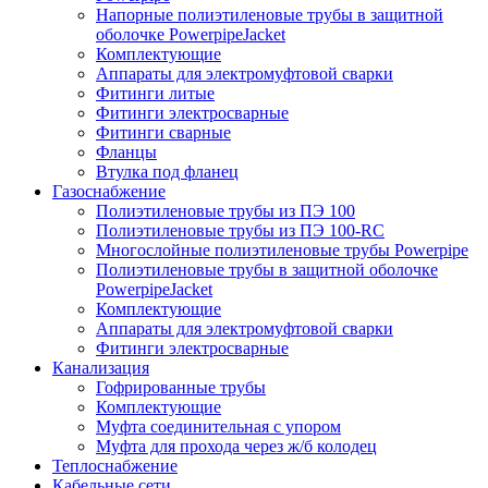
Напорные полиэтиленовые трубы в защитной
оболочке PowerpipeJacket
Комплектующие
Аппараты для электромуфтовой сварки
Фитинги литые
Фитинги электросварные
Фитинги сварные
Фланцы
Втулка под фланец
Газоснабжение
Полиэтиленовые трубы из ПЭ 100
Полиэтиленовые трубы из ПЭ 100-RC
Многослойные полиэтиленовые трубы Powerpipe
Полиэтиленовые трубы в защитной оболочке
PowerpipeJacket
Комплектующие
Аппараты для электромуфтовой сварки
Фитинги электросварные
Канализация
Гофрированные трубы
Комплектующие
Муфта соединительная с упором
Муфта для прохода через ж/б колодец
Теплоснабжение
Кабельные сети