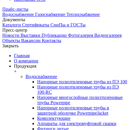
Прайс-листы
Водоснабжение
Газоснабжение
Теплоснабжение
Документы
Каталоги
Сертификаты
СниПы и ГОСТы
Пресс-центр
Новости
Выставки
Публикации
Фотогалерея
Видеогалерея
Объекты
Вакансии
Контакты
Закрыть
Главная
О компании
Продукция
+
Водоснабжение
Напорные полиэтиленовые трубы из ПЭ 100
Напорные полиэтиленовые трубы из ПЭ
100-RC
Напорные многослойные полиэтиленовые
трубы Powerpipe
Напорные полиэтиленовые трубы в
защитной оболочке PowerpipeJacket
Комплектующие
Аппараты для электромуфтовой сварки
Фитинги литые