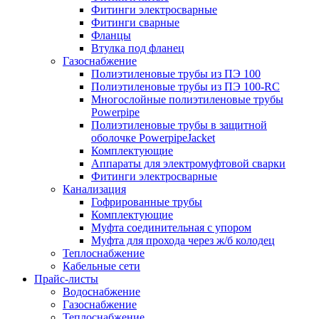
Фитинги электросварные
Фитинги сварные
Фланцы
Втулка под фланец
Газоснабжение
Полиэтиленовые трубы из ПЭ 100
Полиэтиленовые трубы из ПЭ 100-RC
Многослойные полиэтиленовые трубы
Powerpipe
Полиэтиленовые трубы в защитной
оболочке PowerpipeJacket
Комплектующие
Аппараты для электромуфтовой сварки
Фитинги электросварные
Канализация
Гофрированные трубы
Комплектующие
Муфта соединительная с упором
Муфта для прохода через ж/б колодец
Теплоснабжение
Кабельные сети
Прайс-листы
Водоснабжение
Газоснабжение
Теплоснабжение