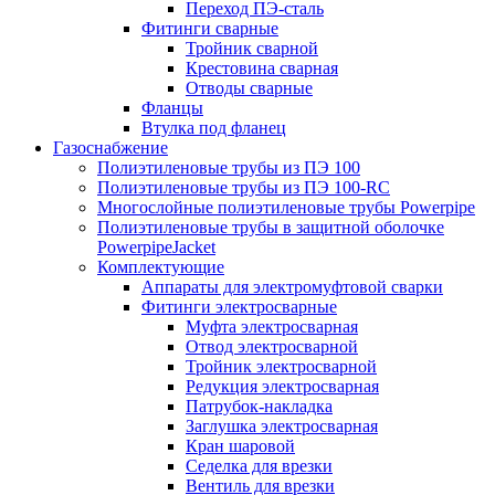
Переход ПЭ-сталь
Фитинги сварные
Тройник сварной
Крестовина сварная
Отводы сварные
Фланцы
Втулка под фланец
Газоснабжение
Полиэтиленовые трубы из ПЭ 100
Полиэтиленовые трубы из ПЭ 100-RC
Многослойные полиэтиленовые трубы Powerpipe
Полиэтиленовые трубы в защитной оболочке
PowerpipeJacket
Комплектующие
Аппараты для электромуфтовой сварки
Фитинги электросварные
Муфта электросварная
Отвод электросварной
Тройник электросварной
Редукция электросварная
Патрубок-накладка
Заглушка электросварная
Кран шаровой
Седелка для врезки
Вентиль для врезки