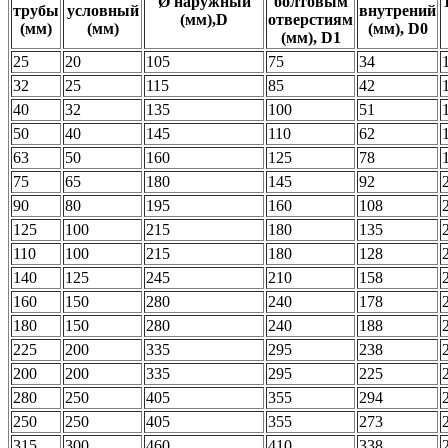
Ø наружный
болтовым
трубы
условный
внутрений
(мм),D
отверстиям
(мм)
(мм)
(мм), D0
(мм), D1
25
20
105
75
34
32
25
115
85
42
40
32
135
100
51
50
40
145
110
62
63
50
160
125
78
75
65
180
145
92
90
80
195
160
108
125
100
215
180
135
110
100
215
180
128
140
125
245
210
158
160
150
280
240
178
180
150
280
240
188
225
200
335
295
238
200
200
335
295
225
280
250
405
355
294
250
250
405
355
273
315
300
460
410
338