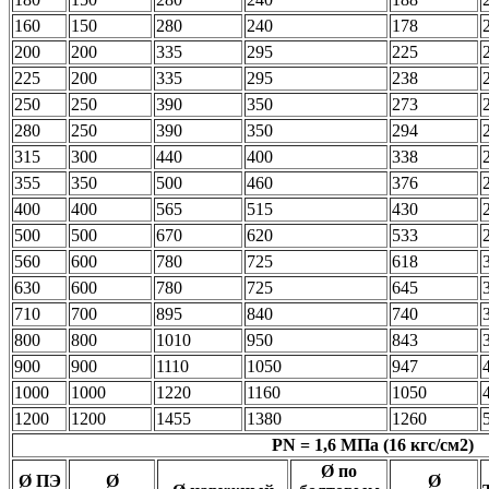
160
150
280
240
178
200
200
335
295
225
225
200
335
295
238
250
250
390
350
273
280
250
390
350
294
315
300
440
400
338
355
350
500
460
376
400
400
565
515
430
500
500
670
620
533
560
600
780
725
618
630
600
780
725
645
710
700
895
840
740
800
800
1010
950
843
900
900
1110
1050
947
1000
1000
1220
1160
1050
1200
1200
1455
1380
1260
PN = 1,6 МПа (16 кгс/см2)
Ø по
Ø ПЭ
Ø
Ø