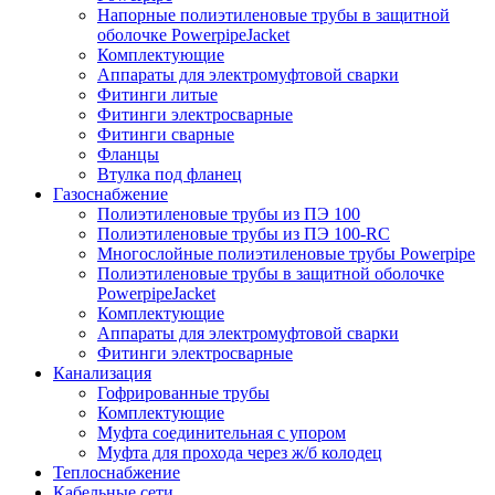
Напорные полиэтиленовые трубы в защитной
оболочке PowerpipeJacket
Комплектующие
Аппараты для электромуфтовой сварки
Фитинги литые
Фитинги электросварные
Фитинги сварные
Фланцы
Втулка под фланец
Газоснабжение
Полиэтиленовые трубы из ПЭ 100
Полиэтиленовые трубы из ПЭ 100-RC
Многослойные полиэтиленовые трубы Powerpipe
Полиэтиленовые трубы в защитной оболочке
PowerpipeJacket
Комплектующие
Аппараты для электромуфтовой сварки
Фитинги электросварные
Канализация
Гофрированные трубы
Комплектующие
Муфта соединительная с упором
Муфта для прохода через ж/б колодец
Теплоснабжение
Кабельные сети