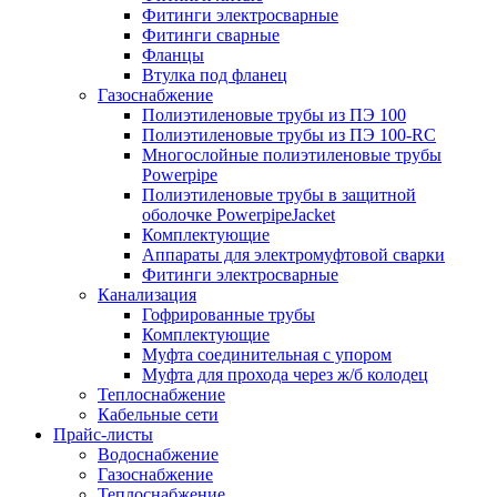
Фитинги электросварные
Фитинги сварные
Фланцы
Втулка под фланец
Газоснабжение
Полиэтиленовые трубы из ПЭ 100
Полиэтиленовые трубы из ПЭ 100-RC
Многослойные полиэтиленовые трубы
Powerpipe
Полиэтиленовые трубы в защитной
оболочке PowerpipeJacket
Комплектующие
Аппараты для электромуфтовой сварки
Фитинги электросварные
Канализация
Гофрированные трубы
Комплектующие
Муфта соединительная с упором
Муфта для прохода через ж/б колодец
Теплоснабжение
Кабельные сети
Прайс-листы
Водоснабжение
Газоснабжение
Теплоснабжение