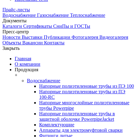
Прайс-листы
Водоснабжение
Газоснабжение
Теплоснабжение
Документы
Каталоги
Сертификаты
СниПы и ГОСТы
Пресс-центр
Новости
Выставки
Публикации
Фотогалерея
Видеогалерея
Объекты
Вакансии
Контакты
Закрыть
Главная
О компании
Продукция
+
Водоснабжение
Напорные полиэтиленовые трубы из ПЭ 100
Напорные полиэтиленовые трубы из ПЭ
100-RC
Напорные многослойные полиэтиленовые
трубы Powerpipe
Напорные полиэтиленовые трубы в
защитной оболочке PowerpipeJacket
Комплектующие
Аппараты для электромуфтовой сварки
Фитинги литые