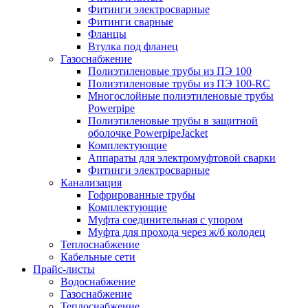
Фитинги электросварные
Фитинги сварные
Фланцы
Втулка под фланец
Газоснабжение
Полиэтиленовые трубы из ПЭ 100
Полиэтиленовые трубы из ПЭ 100-RC
Многослойные полиэтиленовые трубы
Powerpipe
Полиэтиленовые трубы в защитной
оболочке PowerpipeJacket
Комплектующие
Аппараты для электромуфтовой сварки
Фитинги электросварные
Канализация
Гофрированные трубы
Комплектующие
Муфта соединительная с упором
Муфта для прохода через ж/б колодец
Теплоснабжение
Кабельные сети
Прайс-листы
Водоснабжение
Газоснабжение
Теплоснабжение