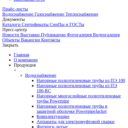
Прайс-листы
Водоснабжение
Газоснабжение
Теплоснабжение
Документы
Каталоги
Сертификаты
СниПы и ГОСТы
Пресс-центр
Новости
Выставки
Публикации
Фотогалерея
Видеогалерея
Объекты
Вакансии
Контакты
Закрыть
Главная
О компании
Продукция
+
Водоснабжение
Напорные полиэтиленовые трубы из ПЭ 100
Напорные полиэтиленовые трубы из ПЭ
100-RC
Напорные многослойные полиэтиленовые
трубы Powerpipe
Напорные полиэтиленовые трубы в
защитной оболочке PowerpipeJacket
Комплектующие
Аппараты для электромуфтовой сварки
Фитинги литые