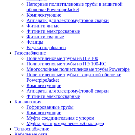
Напорные полиэтиленовые трубы в защитной
оболочке PowerpipeJacket
Комплектующие
Аппараты для электромуфтовой сварки
Фитинги литые
Фитинги электросварные
Фитинги сварные
Фланцы
Втулка под фланец
Газоснабжение
Полиэтиленовые трубы из ПЭ 100
Полиэтиленовые трубы из ПЭ 100-RC
Многослойные полиэтиленовые трубы Powerpipe
Полиэтиленовые трубы в защитной оболочке
PowerpipeJacket
Комплектующие
Аппараты для электромуфтовой сварки
Фитинги электросварные
Канализация
Гофрированные трубы
Комплектующие
Муфта соединительная с упором
Муфта для прохода через ж/б колодец
Теплоснабжение
Кабельные сети