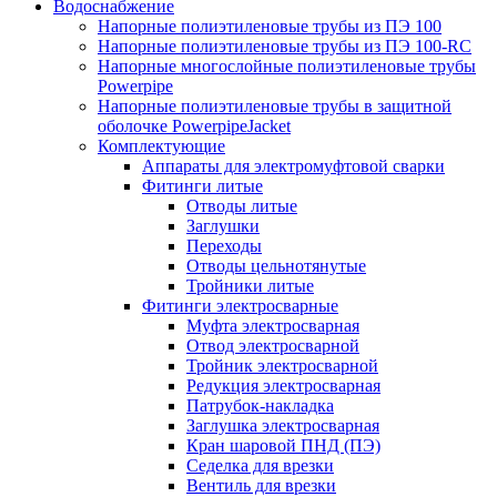
Водоснабжение
Напорные полиэтиленовые трубы из ПЭ 100
Напорные полиэтиленовые трубы из ПЭ 100-RC
Напорные многослойные полиэтиленовые трубы
Powerpipe
Напорные полиэтиленовые трубы в защитной
оболочке PowerpipeJacket
Комплектующие
Аппараты для электромуфтовой сварки
Фитинги литые
Отводы литые
Заглушки
Переходы
Отводы цельнотянутые
Тройники литые
Фитинги электросварные
Муфта электросварная
Отвод электросварной
Тройник электросварной
Редукция электросварная
Патрубок-накладка
Заглушка электросварная
Кран шаровой ПНД (ПЭ)
Седелка для врезки
Вентиль для врезки