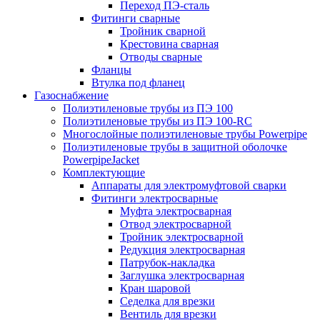
Переход ПЭ-сталь
Фитинги сварные
Тройник сварной
Крестовина сварная
Отводы сварные
Фланцы
Втулка под фланец
Газоснабжение
Полиэтиленовые трубы из ПЭ 100
Полиэтиленовые трубы из ПЭ 100-RC
Многослойные полиэтиленовые трубы Powerpipe
Полиэтиленовые трубы в защитной оболочке
PowerpipeJacket
Комплектующие
Аппараты для электромуфтовой сварки
Фитинги электросварные
Муфта электросварная
Отвод электросварной
Тройник электросварной
Редукция электросварная
Патрубок-накладка
Заглушка электросварная
Кран шаровой
Седелка для врезки
Вентиль для врезки