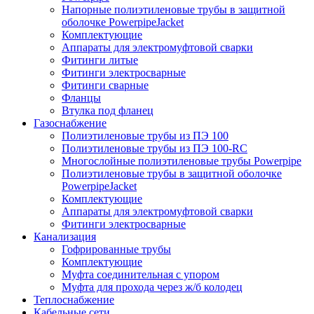
Напорные полиэтиленовые трубы в защитной
оболочке PowerpipeJacket
Комплектующие
Аппараты для электромуфтовой сварки
Фитинги литые
Фитинги электросварные
Фитинги сварные
Фланцы
Втулка под фланец
Газоснабжение
Полиэтиленовые трубы из ПЭ 100
Полиэтиленовые трубы из ПЭ 100-RC
Многослойные полиэтиленовые трубы Powerpipe
Полиэтиленовые трубы в защитной оболочке
PowerpipeJacket
Комплектующие
Аппараты для электромуфтовой сварки
Фитинги электросварные
Канализация
Гофрированные трубы
Комплектующие
Муфта соединительная с упором
Муфта для прохода через ж/б колодец
Теплоснабжение
Кабельные сети