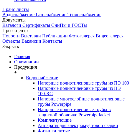
Прайс-листы
Водоснабжение
Газоснабжение
Теплоснабжение
Документы
Каталоги
Сертификаты
СниПы и ГОСТы
Пресс-центр
Новости
Выставки
Публикации
Фотогалерея
Видеогалерея
Объекты
Вакансии
Контакты
Закрыть
Главная
О компании
Продукция
+
Водоснабжение
Напорные полиэтиленовые трубы из ПЭ 100
Напорные полиэтиленовые трубы из ПЭ
100-RC
Напорные многослойные полиэтиленовые
трубы Powerpipe
Напорные полиэтиленовые трубы в
защитной оболочке PowerpipeJacket
Комплектующие
Аппараты для электромуфтовой сварки
Фитинги литые