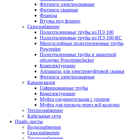
Фитинги электросварные
Фитинги сварные
Фланцы
Втулка под фланец
Газоснабжение
Полиэтиленовые трубы из ПЭ 100
Полиэтиленовые трубы из ПЭ 100-RC
Многослойные полиэтиленовые трубы
Powerpipe
Полиэтиленовые трубы в защитной
оболочке PowerpipeJacket
Комплектующие
Аппараты для электромуфтовой сварки
Фитинги электросварные
Канализация
Гофрированные трубы
Комплектующие
Муфта соединительная с упором
Муфта для прохода через ж/б колодец
Теплоснабжение
Кабельные сети
Прайс-листы
Водоснабжение
Газоснабжение
Теплоснабжение