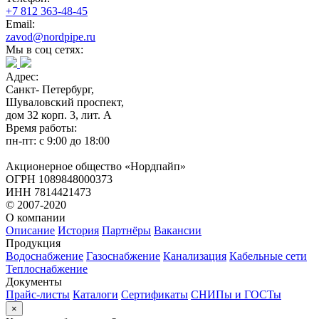
+7 812 363-48-45
Email:
zavod@nordpipe.ru
Мы в соц сетях:
Адрес:
Санкт- Петербург,
Шуваловский проспект,
дом 32 корп. 3, лит. А
Время работы:
пн-пт: с 9:00 до 18:00
Акционерное общество «Нордпайп»
ОГРН 1089848000373
ИНН 7814421473
© 2007-2020
О компании
Описание
История
Партнёры
Вакансии
Продукция
Водоснабжение
Газоснабжение
Канализация
Кабельные сети
Теплоснабжение
Документы
Прайс-листы
Каталоги
Сертификаты
СНИПы и ГОСТы
×