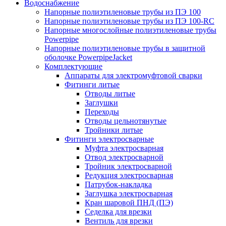
Водоснабжение
Напорные полиэтиленовые трубы из ПЭ 100
Напорные полиэтиленовые трубы из ПЭ 100-RC
Напорные многослойные полиэтиленовые трубы
Powerpipe
Напорные полиэтиленовые трубы в защитной
оболочке PowerpipeJacket
Комплектующие
Аппараты для электромуфтовой сварки
Фитинги литые
Отводы литые
Заглушки
Переходы
Отводы цельнотянутые
Тройники литые
Фитинги электросварные
Муфта электросварная
Отвод электросварной
Тройник электросварной
Редукция электросварная
Патрубок-накладка
Заглушка электросварная
Кран шаровой ПНД (ПЭ)
Седелка для врезки
Вентиль для врезки