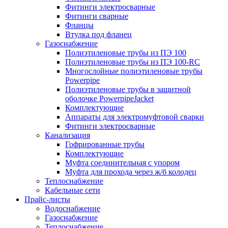
Фитинги электросварные
Фитинги сварные
Фланцы
Втулка под фланец
Газоснабжение
Полиэтиленовые трубы из ПЭ 100
Полиэтиленовые трубы из ПЭ 100-RC
Многослойные полиэтиленовые трубы
Powerpipe
Полиэтиленовые трубы в защитной
оболочке PowerpipeJacket
Комплектующие
Аппараты для электромуфтовой сварки
Фитинги электросварные
Канализация
Гофрированные трубы
Комплектующие
Муфта соединительная с упором
Муфта для прохода через ж/б колодец
Теплоснабжение
Кабельные сети
Прайс-листы
Водоснабжение
Газоснабжение
Теплоснабжение