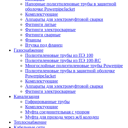
Напорные полиэтиленовые трубы в защитной
оболочке PowerpipeJacket
Комплектующие
Аппараты для электромуфтовой сварки
Фитинги литые
Фитинги электросварные
Фитинги сварные
Фланцы
Втулка под фланец
Газоснабжение
Полиэтиленовые трубы из ПЭ 100
Полиэтиленовые трубы из ПЭ 100-RC
Многослойные полиэтиленовые трубы Powerpipe
Полиэтиленовые трубы в защитной оболочке
PowerpipeJacket
Комплектующие
Аппараты для электромуфтовой сварки
Фитинги электросварные
Канализация
Гофрированные трубы
Комплектующие
Муфта соединительная с упором
Муфта для прохода через ж/б колодец
Теплоснабжение
Кабельные сети