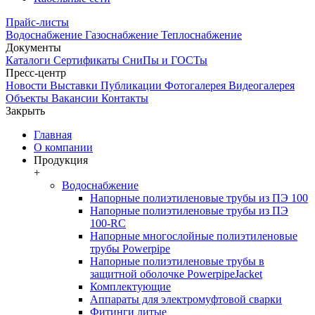
Прайс-листы
Водоснабжение
Газоснабжение
Теплоснабжение
Документы
Каталоги
Сертификаты
СниПы и ГОСТы
Пресс-центр
Новости
Выставки
Публикации
Фотогалерея
Видеогалерея
Объекты
Вакансии
Контакты
Закрыть
Главная
О компании
Продукция
+
Водоснабжение
Напорные полиэтиленовые трубы из ПЭ 100
Напорные полиэтиленовые трубы из ПЭ
100-RC
Напорные многослойные полиэтиленовые
трубы Powerpipe
Напорные полиэтиленовые трубы в
защитной оболочке PowerpipeJacket
Комплектующие
Аппараты для электромуфтовой сварки
Фитинги литые