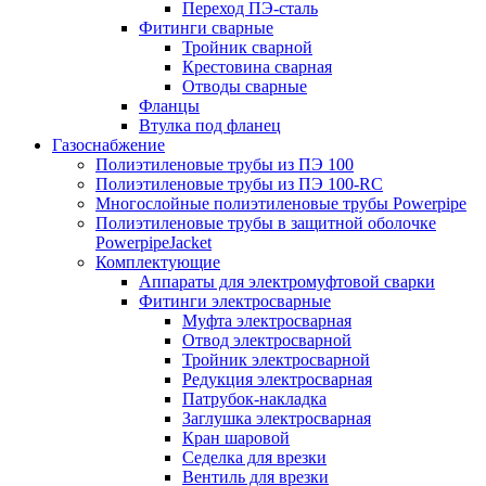
Переход ПЭ-сталь
Фитинги сварные
Тройник сварной
Крестовина сварная
Отводы сварные
Фланцы
Втулка под фланец
Газоснабжение
Полиэтиленовые трубы из ПЭ 100
Полиэтиленовые трубы из ПЭ 100-RC
Многослойные полиэтиленовые трубы Powerpipe
Полиэтиленовые трубы в защитной оболочке
PowerpipeJacket
Комплектующие
Аппараты для электромуфтовой сварки
Фитинги электросварные
Муфта электросварная
Отвод электросварной
Тройник электросварной
Редукция электросварная
Патрубок-накладка
Заглушка электросварная
Кран шаровой
Седелка для врезки
Вентиль для врезки