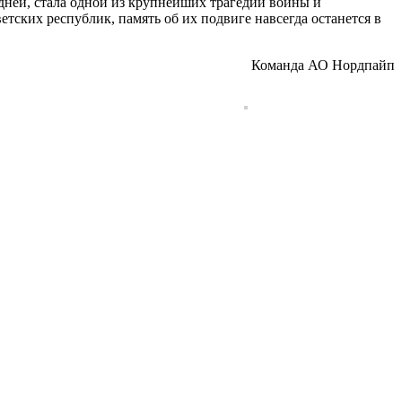
дней, стала одной из крупнейших трагедий войны и
ских республик, память об их подвиге навсегда останется в
Команда АО Нордпайп