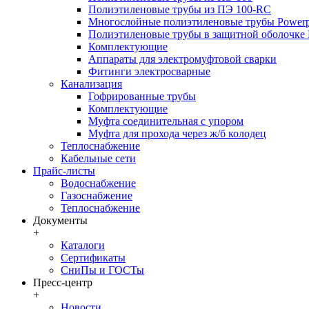
Полиэтиленовые трубы из ПЭ 100-RC
Многослойные полиэтиленовые трубы Powerp
Полиэтиленовые трубы в защитной оболочке P
Комплектующие
Аппараты для электромуфтовой сварки
Фитинги электросварные
Канализация
Гофрированные трубы
Комплектующие
Муфта соединительная с упором
Муфта для прохода через ж/б колодец
Теплоснабжение
Кабельные сети
Прайс-листы
Водоснабжение
Газоснабжение
Теплоснабжение
Документы
+
Каталоги
Сертификаты
СниПы и ГОСТы
Пресс-центр
+
Новости