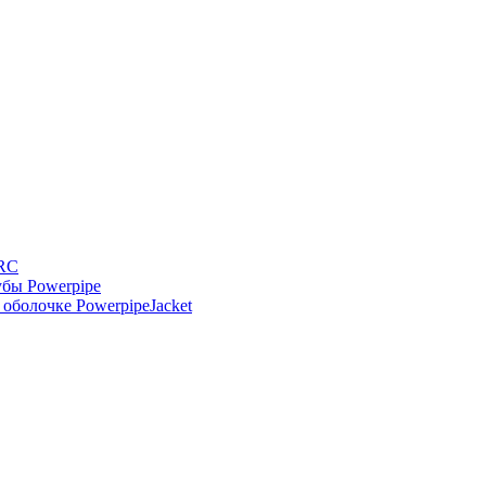
-RC
бы Powerpipe
оболочке PowerpipeJacket