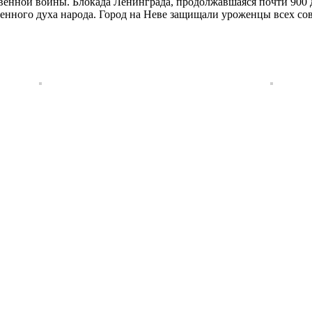
венной войны. Блокада Ленинграда, продолжавшаяся почти 900 
ного духа народа. Город на Неве защищали уроженцы всех совет