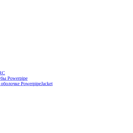
-RC
бы Powerpipe
оболочке PowerpipeJacket