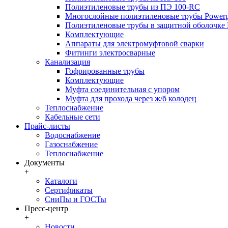
Полиэтиленовые трубы из ПЭ 100-RC
Многослойные полиэтиленовые трубы Powerp
Полиэтиленовые трубы в защитной оболочке P
Комплектующие
Аппараты для электромуфтовой сварки
Фитинги электросварные
Канализация
Гофрированные трубы
Комплектующие
Муфта соединительная с упором
Муфта для прохода через ж/б колодец
Теплоснабжение
Кабельные сети
Прайс-листы
Водоснабжение
Газоснабжение
Теплоснабжение
Документы
+
Каталоги
Сертификаты
СниПы и ГОСТы
Пресс-центр
+
Новости