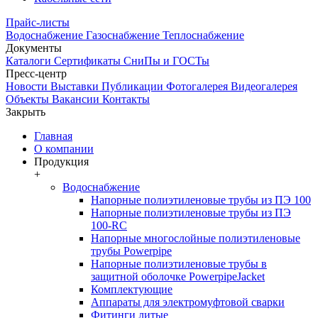
Прайс-листы
Водоснабжение
Газоснабжение
Теплоснабжение
Документы
Каталоги
Сертификаты
СниПы и ГОСТы
Пресс-центр
Новости
Выставки
Публикации
Фотогалерея
Видеогалерея
Объекты
Вакансии
Контакты
Закрыть
Главная
О компании
Продукция
+
Водоснабжение
Напорные полиэтиленовые трубы из ПЭ 100
Напорные полиэтиленовые трубы из ПЭ
100-RC
Напорные многослойные полиэтиленовые
трубы Powerpipe
Напорные полиэтиленовые трубы в
защитной оболочке PowerpipeJacket
Комплектующие
Аппараты для электромуфтовой сварки
Фитинги литые