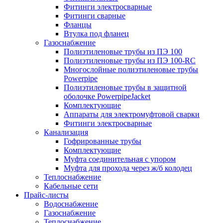
Фитинги электросварные
Фитинги сварные
Фланцы
Втулка под фланец
Газоснабжение
Полиэтиленовые трубы из ПЭ 100
Полиэтиленовые трубы из ПЭ 100-RC
Многослойные полиэтиленовые трубы
Powerpipe
Полиэтиленовые трубы в защитной
оболочке PowerpipeJacket
Комплектующие
Аппараты для электромуфтовой сварки
Фитинги электросварные
Канализация
Гофрированные трубы
Комплектующие
Муфта соединительная с упором
Муфта для прохода через ж/б колодец
Теплоснабжение
Кабельные сети
Прайс-листы
Водоснабжение
Газоснабжение
Теплоснабжение