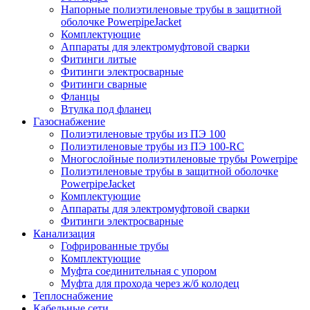
Напорные полиэтиленовые трубы в защитной
оболочке PowerpipeJacket
Комплектующие
Аппараты для электромуфтовой сварки
Фитинги литые
Фитинги электросварные
Фитинги сварные
Фланцы
Втулка под фланец
Газоснабжение
Полиэтиленовые трубы из ПЭ 100
Полиэтиленовые трубы из ПЭ 100-RC
Многослойные полиэтиленовые трубы Powerpipe
Полиэтиленовые трубы в защитной оболочке
PowerpipeJacket
Комплектующие
Аппараты для электромуфтовой сварки
Фитинги электросварные
Канализация
Гофрированные трубы
Комплектующие
Муфта соединительная с упором
Муфта для прохода через ж/б колодец
Теплоснабжение
Кабельные сети