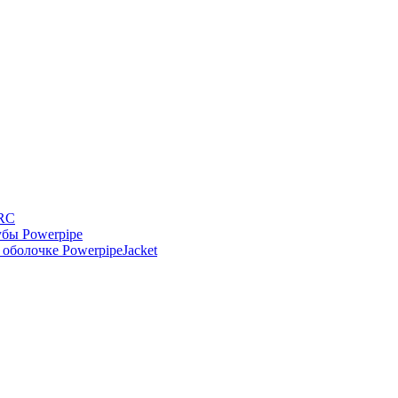
-RC
бы Powerpipe
оболочке PowerpipeJacket