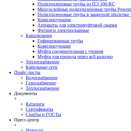
Полиэтиленовые трубы из ПЭ 100-RC
Многослойные полиэтиленовые трубы Powerp
Полиэтиленовые трубы в защитной оболочке P
Комплектующие
Аппараты для электромуфтовой сварки
Фитинги электросварные
Канализация
Гофрированные трубы
Комплектующие
Муфта соединительная с упором
Муфта для прохода через ж/б колодец
Теплоснабжение
Кабельные сети
Прайс-листы
Водоснабжение
Газоснабжение
Теплоснабжение
Документы
+
Каталоги
Сертификаты
СниПы и ГОСТы
Пресс-центр
+
Новости