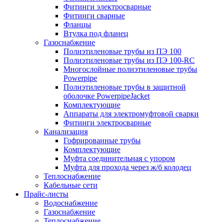
Фитинги электросварные
Фитинги сварные
Фланцы
Втулка под фланец
Газоснабжение
Полиэтиленовые трубы из ПЭ 100
Полиэтиленовые трубы из ПЭ 100-RC
Многослойные полиэтиленовые трубы
Powerpipe
Полиэтиленовые трубы в защитной
оболочке PowerpipeJacket
Комплектующие
Аппараты для электромуфтовой сварки
Фитинги электросварные
Канализация
Гофрированные трубы
Комплектующие
Муфта соединительная с упором
Муфта для прохода через ж/б колодец
Теплоснабжение
Кабельные сети
Прайс-листы
Водоснабжение
Газоснабжение
Теплоснабжение