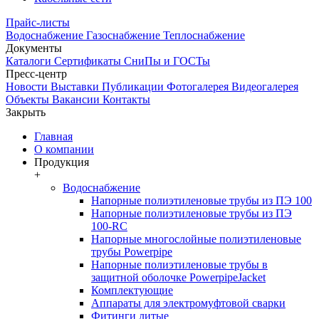
Прайс-листы
Водоснабжение
Газоснабжение
Теплоснабжение
Документы
Каталоги
Сертификаты
СниПы и ГОСТы
Пресс-центр
Новости
Выставки
Публикации
Фотогалерея
Видеогалерея
Объекты
Вакансии
Контакты
Закрыть
Главная
О компании
Продукция
+
Водоснабжение
Напорные полиэтиленовые трубы из ПЭ 100
Напорные полиэтиленовые трубы из ПЭ
100-RC
Напорные многослойные полиэтиленовые
трубы Powerpipe
Напорные полиэтиленовые трубы в
защитной оболочке PowerpipeJacket
Комплектующие
Аппараты для электромуфтовой сварки
Фитинги литые