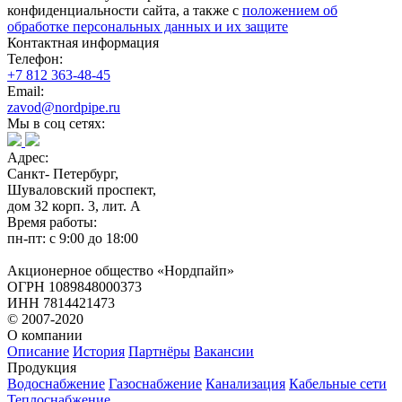
конфиденциальности сайта, а также с
положением об
обработке персональных данных и их защите
Контактная информация
Телефон:
+7 812 363-48-45
Email:
zavod@nordpipe.ru
Мы в соц сетях:
Адрес:
Санкт- Петербург,
Шуваловский проспект,
дом 32 корп. 3, лит. А
Время работы:
пн-пт: с 9:00 до 18:00
Акционерное общество «Нордпайп»
ОГРН 1089848000373
ИНН 7814421473
© 2007-2020
О компании
Описание
История
Партнёры
Вакансии
Продукция
Водоснабжение
Газоснабжение
Канализация
Кабельные сети
Теплоснабжение