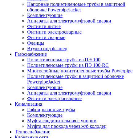
Напорные полиэтиленовые трубы в защитной
оболочке PowerpipeJacket
Комплектующие
Аппараты для электромуфтовой сварки
Фитинги литые
Фитинги электросварные
Фитинги сварные
Фланцы
Втулка под фланец
Газоснабжение
Полиэтиленовые трубы из ПЭ 100
Полиэтиленовые трубы из ПЭ 100-RC
Многослойные полиэтиленовые трубы Powerpipe
Полиэтиленовые трубы в защитной оболочке
PowerpipeJacket
Комплектующие
Аппараты для электромуфтовой сварки
Фитинги электросварные
Канализация
Гофрированные трубы
Комплектующие
Муфта соединительная с упором
Муфта для прохода через ж/б колодец
Теплоснабжение
Кабельные сети