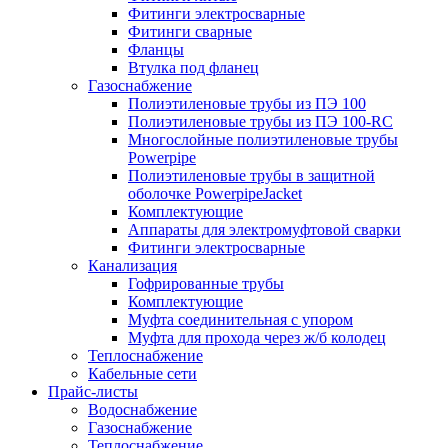
Фитинги электросварные
Фитинги сварные
Фланцы
Втулка под фланец
Газоснабжение
Полиэтиленовые трубы из ПЭ 100
Полиэтиленовые трубы из ПЭ 100-RC
Многослойные полиэтиленовые трубы
Powerpipe
Полиэтиленовые трубы в защитной
оболочке PowerpipeJacket
Комплектующие
Аппараты для электромуфтовой сварки
Фитинги электросварные
Канализация
Гофрированные трубы
Комплектующие
Муфта соединительная с упором
Муфта для прохода через ж/б колодец
Теплоснабжение
Кабельные сети
Прайс-листы
Водоснабжение
Газоснабжение
Теплоснабжение