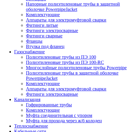
Напорные полиэтиленовые трубы в защитной
оболочке PowerpipeJacket
Комплектующие
Аппараты для электромуфтовой сварки
Фитинги литые
Фитинги электросварные
Фитинги сварные
Фланцы
Втулка под фланец
Газоснабжение
Полиэтиленовые трубы из ПЭ 100
Полиэтиленовые трубы из ПЭ 100-RC
Многослойные полиэтиленовые трубы Powerpipe
Полиэтиленовые трубы в защитной оболочке
PowerpipeJacket
Комплектующие
Аппараты для электромуфтовой сварки
Фитинги электросварные
Канализация
Гофрированные трубы
Комплектующие
Муфта соединительная с упором
Муфта для прохода через ж/б колодец
Теплоснабжение
Кабельные сети