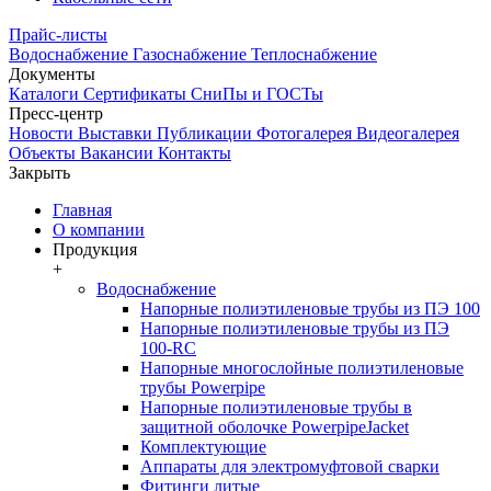
Прайс-листы
Водоснабжение
Газоснабжение
Теплоснабжение
Документы
Каталоги
Сертификаты
СниПы и ГОСТы
Пресс-центр
Новости
Выставки
Публикации
Фотогалерея
Видеогалерея
Объекты
Вакансии
Контакты
Закрыть
Главная
О компании
Продукция
+
Водоснабжение
Напорные полиэтиленовые трубы из ПЭ 100
Напорные полиэтиленовые трубы из ПЭ
100-RC
Напорные многослойные полиэтиленовые
трубы Powerpipe
Напорные полиэтиленовые трубы в
защитной оболочке PowerpipeJacket
Комплектующие
Аппараты для электромуфтовой сварки
Фитинги литые