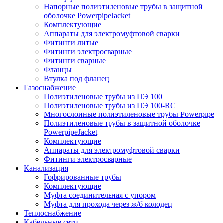
Напорные полиэтиленовые трубы в защитной
оболочке PowerpipeJacket
Комплектующие
Аппараты для электромуфтовой сварки
Фитинги литые
Фитинги электросварные
Фитинги сварные
Фланцы
Втулка под фланец
Газоснабжение
Полиэтиленовые трубы из ПЭ 100
Полиэтиленовые трубы из ПЭ 100-RC
Многослойные полиэтиленовые трубы Powerpipe
Полиэтиленовые трубы в защитной оболочке
PowerpipeJacket
Комплектующие
Аппараты для электромуфтовой сварки
Фитинги электросварные
Канализация
Гофрированные трубы
Комплектующие
Муфта соединительная с упором
Муфта для прохода через ж/б колодец
Теплоснабжение
Кабельные сети