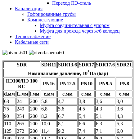
Переход ПЭ-сталь
Канализация
Гофрированные трубы
Комплектующие
Муфта соединительная с упором
Муфта для прохода через ж/б колодец
Теплоснабжение
Кабельные сети
SDR
SDR11
SDR13.6
SDR17
SDR17.6
SDR21
5
Номинальное давление, 10
Па (бар)
ПЭ100/ПЭ 100
PN16
PN12.5
PN10
PN9.5
PN8
RC
d,
мм
L,
мм
l
,мм
е,мм
е,мм
е,мм
е,мм
е,мм
63
241
200
5,8
4,7
3,8
3,6
3,0
75
249
200
6,8
5,6
4,5
4,3
3,6
90
254
200
8,2
6,7
5,4
5,1
4,3
110
265
200
10,0
8,1
6,6
6,3
5,3
125
272
200
11,4
9,2
7,4
7,1
6,0
140
279
200
12,7
10,3
8,3
8,0
6,7