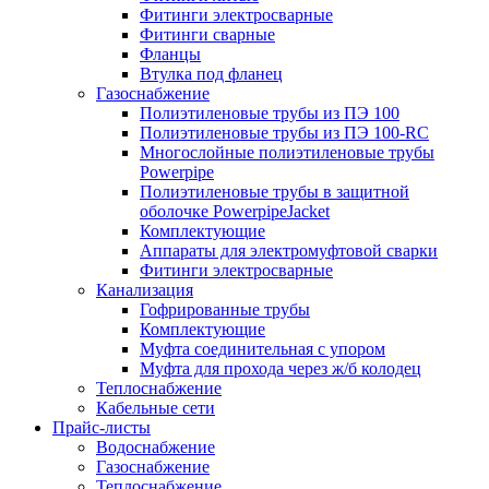
Фитинги электросварные
Фитинги сварные
Фланцы
Втулка под фланец
Газоснабжение
Полиэтиленовые трубы из ПЭ 100
Полиэтиленовые трубы из ПЭ 100-RC
Многослойные полиэтиленовые трубы
Powerpipe
Полиэтиленовые трубы в защитной
оболочке PowerpipeJacket
Комплектующие
Аппараты для электромуфтовой сварки
Фитинги электросварные
Канализация
Гофрированные трубы
Комплектующие
Муфта соединительная с упором
Муфта для прохода через ж/б колодец
Теплоснабжение
Кабельные сети
Прайс-листы
Водоснабжение
Газоснабжение
Теплоснабжение