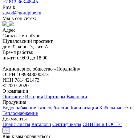
+7 812 363-48-45
Email:
zavod@nordpipe.ru
Мы в соц сетях:
Адрес:
Санкт- Петербург,
Шуваловский проспект,
дом 32 корп. 3, лит. А
Время работы:
пн-пт: с 9:00 до 18:00
Акционерное общество «Нордпайп»
ОГРН 1089848000373
ИНН 7814421473
© 2007-2020
О компании
Описание
История
Партнёры
Вакансии
Продукция
Водоснабжение
Газоснабжение
Канализация
Кабельные сети
Теплоснабжение
Документы
Прайс-листы
Каталоги
Сертификаты
СНИПы и ГОСТы
×
Как к вам обращаться?