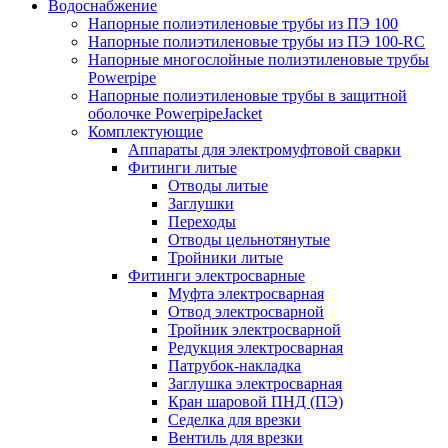
Водоснабжение
Напорные полиэтиленовые трубы из ПЭ 100
Напорные полиэтиленовые трубы из ПЭ 100-RC
Напорные многослойные полиэтиленовые трубы
Powerpipe
Напорные полиэтиленовые трубы в защитной
оболочке PowerpipeJacket
Комплектующие
Аппараты для электромуфтовой сварки
Фитинги литые
Отводы литые
Заглушки
Переходы
Отводы цельнотянутые
Тройники литые
Фитинги электросварные
Муфта электросварная
Отвод электросварной
Тройник электросварной
Редукция электросварная
Патрубок-накладка
Заглушка электросварная
Кран шаровой ПНД (ПЭ)
Седелка для врезки
Вентиль для врезки