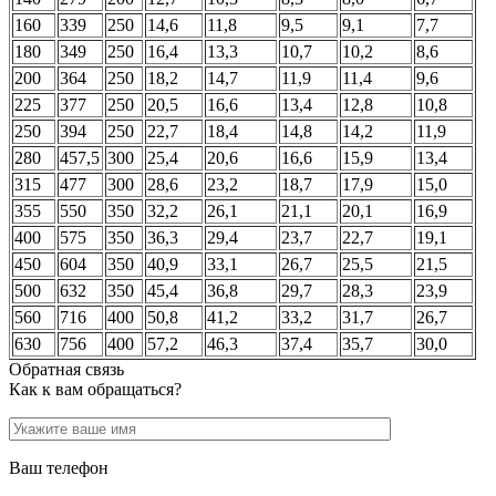
160
339
250
14,6
11,8
9,5
9,1
7,7
180
349
250
16,4
13,3
10,7
10,2
8,6
200
364
250
18,2
14,7
11,9
11,4
9,6
225
377
250
20,5
16,6
13,4
12,8
10,8
250
394
250
22,7
18,4
14,8
14,2
11,9
280
457,5
300
25,4
20,6
16,6
15,9
13,4
315
477
300
28,6
23,2
18,7
17,9
15,0
355
550
350
32,2
26,1
21,1
20,1
16,9
400
575
350
36,3
29,4
23,7
22,7
19,1
450
604
350
40,9
33,1
26,7
25,5
21,5
500
632
350
45,4
36,8
29,7
28,3
23,9
560
716
400
50,8
41,2
33,2
31,7
26,7
630
756
400
57,2
46,3
37,4
35,7
30,0
Обратная связь
Как к вам обращаться?
Ваш телефон