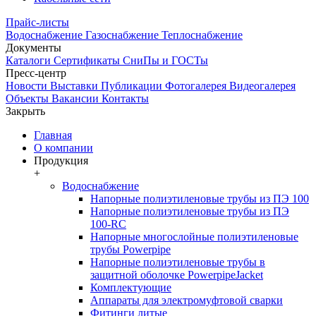
Прайс-листы
Водоснабжение
Газоснабжение
Теплоснабжение
Документы
Каталоги
Сертификаты
СниПы и ГОСТы
Пресс-центр
Новости
Выставки
Публикации
Фотогалерея
Видеогалерея
Объекты
Вакансии
Контакты
Закрыть
Главная
О компании
Продукция
+
Водоснабжение
Напорные полиэтиленовые трубы из ПЭ 100
Напорные полиэтиленовые трубы из ПЭ
100-RC
Напорные многослойные полиэтиленовые
трубы Powerpipe
Напорные полиэтиленовые трубы в
защитной оболочке PowerpipeJacket
Комплектующие
Аппараты для электромуфтовой сварки
Фитинги литые