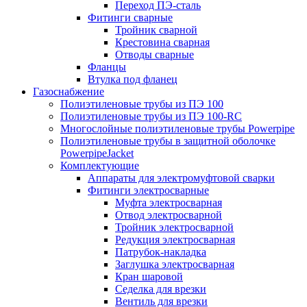
Переход ПЭ-сталь
Фитинги сварные
Тройник сварной
Крестовина сварная
Отводы сварные
Фланцы
Втулка под фланец
Газоснабжение
Полиэтиленовые трубы из ПЭ 100
Полиэтиленовые трубы из ПЭ 100-RC
Многослойные полиэтиленовые трубы Powerpipe
Полиэтиленовые трубы в защитной оболочке
PowerpipeJacket
Комплектующие
Аппараты для электромуфтовой сварки
Фитинги электросварные
Муфта электросварная
Отвод электросварной
Тройник электросварной
Редукция электросварная
Патрубок-накладка
Заглушка электросварная
Кран шаровой
Седелка для врезки
Вентиль для врезки