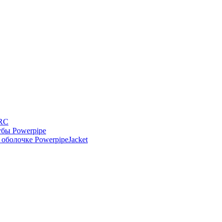
-RC
бы Powerpipe
оболочке PowerpipeJacket