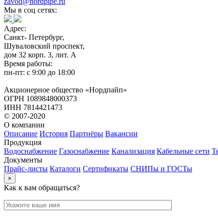
zavod@nordpipe.ru
Мы в соц сетях:
Адрес:
Санкт- Петербург,
Шуваловский проспект,
дом 32 корп. 3, лит. А
Время работы:
пн-пт: с 9:00 до 18:00
Акционерное общество «Нордпайп»
ОГРН 1089848000373
ИНН 7814421473
© 2007-2020
О компании
Описание
История
Партнёры
Вакансии
Продукция
Водоснабжение
Газоснабжение
Канализация
Кабельные сети
Т
Документы
Прайс-листы
Каталоги
Сертификаты
СНИПы и ГОСТы
×
Как к вам обращаться?