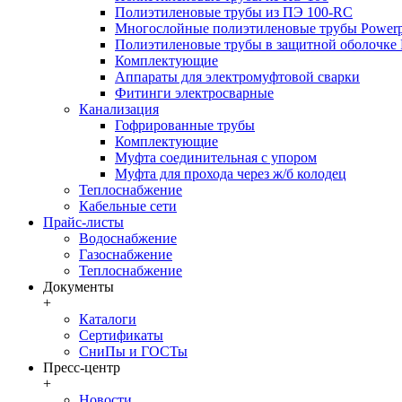
Полиэтиленовые трубы из ПЭ 100-RC
Многослойные полиэтиленовые трубы Powerp
Полиэтиленовые трубы в защитной оболочке P
Комплектующие
Аппараты для электромуфтовой сварки
Фитинги электросварные
Канализация
Гофрированные трубы
Комплектующие
Муфта соединительная с упором
Муфта для прохода через ж/б колодец
Теплоснабжение
Кабельные сети
Прайс-листы
Водоснабжение
Газоснабжение
Теплоснабжение
Документы
+
Каталоги
Сертификаты
СниПы и ГОСТы
Пресс-центр
+
Новости