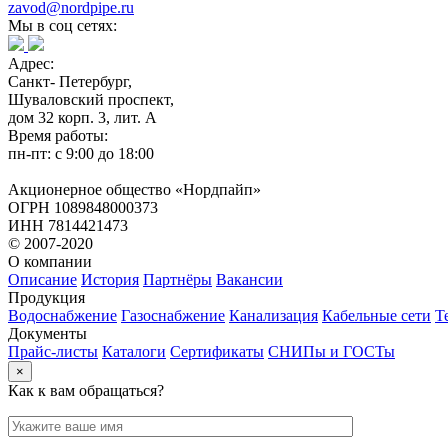
zavod@nordpipe.ru
Мы в соц сетях:
Адрес:
Санкт- Петербург,
Шуваловский проспект,
дом 32 корп. 3, лит. А
Время работы:
пн-пт: с 9:00 до 18:00
Акционерное общество «Нордпайп»
ОГРН 1089848000373
ИНН 7814421473
© 2007-2020
О компании
Описание
История
Партнёры
Вакансии
Продукция
Водоснабжение
Газоснабжение
Канализация
Кабельные сети
Т
Документы
Прайс-листы
Каталоги
Сертификаты
СНИПы и ГОСТы
×
Как к вам обращаться?