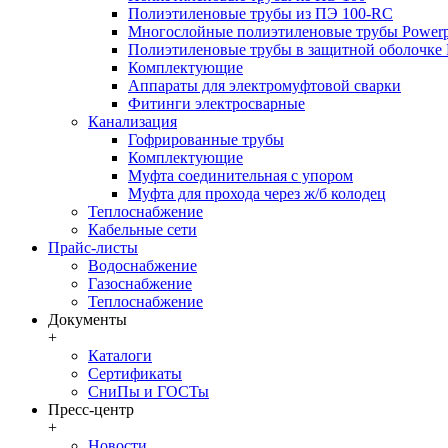
Полиэтиленовые трубы из ПЭ 100-RC
Многослойные полиэтиленовые трубы Powerp
Полиэтиленовые трубы в защитной оболочке P
Комплектующие
Аппараты для электромуфтовой сварки
Фитинги электросварные
Канализация
Гофрированные трубы
Комплектующие
Муфта соединительная с упором
Муфта для прохода через ж/б колодец
Теплоснабжение
Кабельные сети
Прайс-листы
Водоснабжение
Газоснабжение
Теплоснабжение
Документы
+
Каталоги
Сертификаты
СниПы и ГОСТы
Пресс-центр
+
Новости