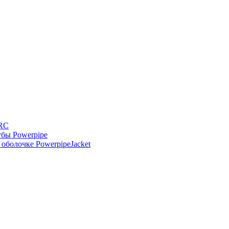
-RC
бы Powerpipe
оболочке PowerpipeJacket