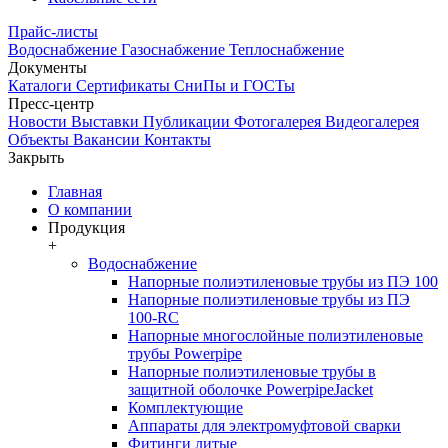
Прайс-листы
Водоснабжение
Газоснабжение
Теплоснабжение
Документы
Каталоги
Сертификаты
СниПы и ГОСТы
Пресс-центр
Новости
Выставки
Публикации
Фотогалерея
Видеогалерея
Объекты
Вакансии
Контакты
Закрыть
Главная
О компании
Продукция
+
Водоснабжение
Напорные полиэтиленовые трубы из ПЭ 100
Напорные полиэтиленовые трубы из ПЭ
100-RC
Напорные многослойные полиэтиленовые
трубы Powerpipe
Напорные полиэтиленовые трубы в
защитной оболочке PowerpipeJacket
Комплектующие
Аппараты для электромуфтовой сварки
Фитинги литые