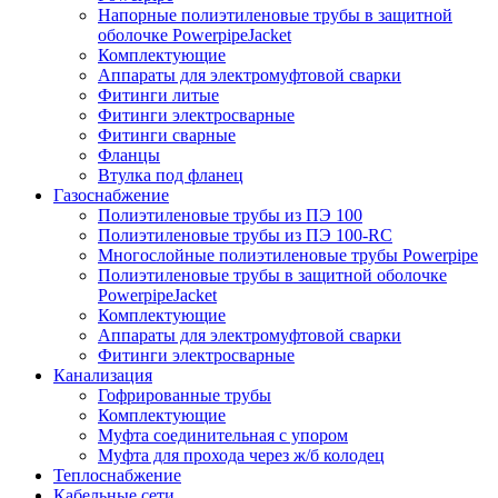
Напорные полиэтиленовые трубы в защитной
оболочке PowerpipeJacket
Комплектующие
Аппараты для электромуфтовой сварки
Фитинги литые
Фитинги электросварные
Фитинги сварные
Фланцы
Втулка под фланец
Газоснабжение
Полиэтиленовые трубы из ПЭ 100
Полиэтиленовые трубы из ПЭ 100-RC
Многослойные полиэтиленовые трубы Powerpipe
Полиэтиленовые трубы в защитной оболочке
PowerpipeJacket
Комплектующие
Аппараты для электромуфтовой сварки
Фитинги электросварные
Канализация
Гофрированные трубы
Комплектующие
Муфта соединительная с упором
Муфта для прохода через ж/б колодец
Теплоснабжение
Кабельные сети