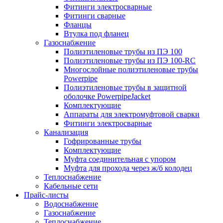
Фитинги электросварные
Фитинги сварные
Фланцы
Втулка под фланец
Газоснабжение
Полиэтиленовые трубы из ПЭ 100
Полиэтиленовые трубы из ПЭ 100-RC
Многослойные полиэтиленовые трубы
Powerpipe
Полиэтиленовые трубы в защитной
оболочке PowerpipeJacket
Комплектующие
Аппараты для электромуфтовой сварки
Фитинги электросварные
Канализация
Гофрированные трубы
Комплектующие
Муфта соединительная с упором
Муфта для прохода через ж/б колодец
Теплоснабжение
Кабельные сети
Прайс-листы
Водоснабжение
Газоснабжение
Теплоснабжение