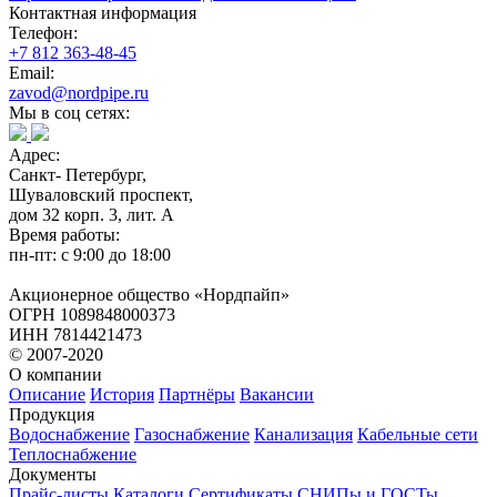
Контактная информация
Телефон:
+7 812 363-48-45
Email:
zavod@nordpipe.ru
Мы в соц сетях:
Адрес:
Санкт- Петербург,
Шуваловский проспект,
дом 32 корп. 3, лит. А
Время работы:
пн-пт: с 9:00 до 18:00
Акционерное общество «Нордпайп»
ОГРН 1089848000373
ИНН 7814421473
© 2007-2020
О компании
Описание
История
Партнёры
Вакансии
Продукция
Водоснабжение
Газоснабжение
Канализация
Кабельные сети
Теплоснабжение
Документы
Прайс-листы
Каталоги
Сертификаты
СНИПы и ГОСТы