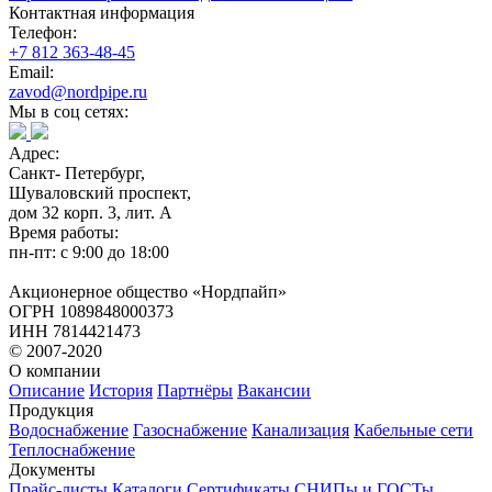
Контактная информация
Телефон:
+7 812 363-48-45
Email:
zavod@nordpipe.ru
Мы в соц сетях:
Адрес:
Санкт- Петербург,
Шуваловский проспект,
дом 32 корп. 3, лит. А
Время работы:
пн-пт: с 9:00 до 18:00
Акционерное общество «Нордпайп»
ОГРН 1089848000373
ИНН 7814421473
© 2007-2020
О компании
Описание
История
Партнёры
Вакансии
Продукция
Водоснабжение
Газоснабжение
Канализация
Кабельные сети
Теплоснабжение
Документы
Прайс-листы
Каталоги
Сертификаты
СНИПы и ГОСТы