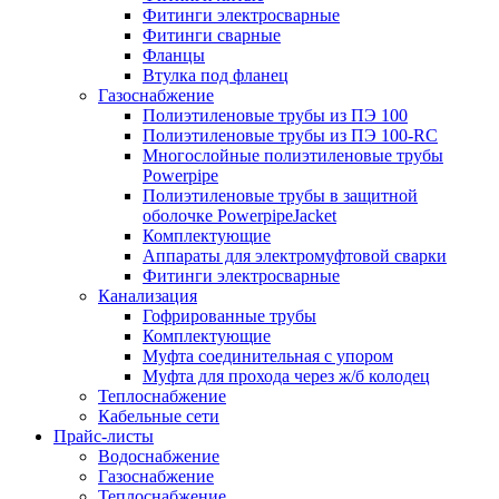
Фитинги электросварные
Фитинги сварные
Фланцы
Втулка под фланец
Газоснабжение
Полиэтиленовые трубы из ПЭ 100
Полиэтиленовые трубы из ПЭ 100-RC
Многослойные полиэтиленовые трубы
Powerpipe
Полиэтиленовые трубы в защитной
оболочке PowerpipeJacket
Комплектующие
Аппараты для электромуфтовой сварки
Фитинги электросварные
Канализация
Гофрированные трубы
Комплектующие
Муфта соединительная с упором
Муфта для прохода через ж/б колодец
Теплоснабжение
Кабельные сети
Прайс-листы
Водоснабжение
Газоснабжение
Теплоснабжение