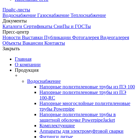
Прайс-листы
Водоснабжение
Газоснабжение
Теплоснабжение
Документы
Каталоги
Сертификаты
СниПы и ГОСТы
Пресс-центр
Новости
Выставки
Публикации
Фотогалерея
Видеогалерея
Объекты
Вакансии
Контакты
Закрыть
Главная
О компании
Продукция
+
Водоснабжение
Напорные полиэтиленовые трубы из ПЭ 100
Напорные полиэтиленовые трубы из ПЭ
100-RC
Напорные многослойные полиэтиленовые
трубы Powerpipe
Напорные полиэтиленовые трубы в
защитной оболочке PowerpipeJacket
Комплектующие
Аппараты для электромуфтовой сварки
Фитинги литые