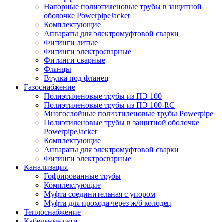
Напорные полиэтиленовые трубы в защитной
оболочке PowerpipeJacket
Комплектующие
Аппараты для электромуфтовой сварки
Фитинги литые
Фитинги электросварные
Фитинги сварные
Фланцы
Втулка под фланец
Газоснабжение
Полиэтиленовые трубы из ПЭ 100
Полиэтиленовые трубы из ПЭ 100-RC
Многослойные полиэтиленовые трубы Powerpipe
Полиэтиленовые трубы в защитной оболочке
PowerpipeJacket
Комплектующие
Аппараты для электромуфтовой сварки
Фитинги электросварные
Канализация
Гофрированные трубы
Комплектующие
Муфта соединительная с упором
Муфта для прохода через ж/б колодец
Теплоснабжение
Кабельные сети