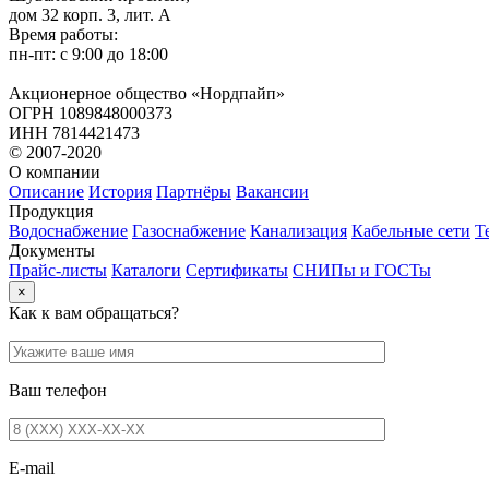
дом 32 корп. 3, лит. А
Время работы:
пн-пт: с 9:00 до 18:00
Акционерное общество «Нордпайп»
ОГРН 1089848000373
ИНН 7814421473
© 2007-2020
О компании
Описание
История
Партнёры
Вакансии
Продукция
Водоснабжение
Газоснабжение
Канализация
Кабельные сети
Т
Документы
Прайс-листы
Каталоги
Сертификаты
СНИПы и ГОСТы
×
Как к вам обращаться?
Ваш телефон
E-mail