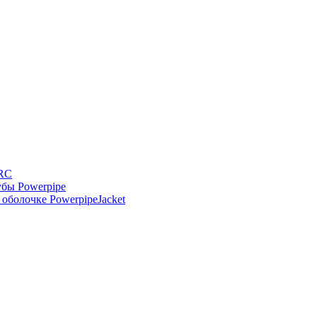
-RC
бы Powerpipe
оболочке PowerpipeJacket