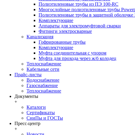
Полиэтиленовые трубы из ПЭ 100-RC
Многослойные полиэтиленовые трубы Powerp
Полиэтиленовые трубы в защитной оболочке P
Комплектующие
Аппараты для электромуфтовой сварки
Фитинги электросварные
Канализация
Гофрированные трубы
Комплектующие
Муфта соединительная с упором
Муфта для прохода через ж/б колодец
Теплоснабжение
Кабельные сети
Прайс-листы
Водоснабжение
Газоснабжение
Теплоснабжение
Документы
+
Каталоги
Сертификаты
СниПы и ГОСТы
Пресс-центр
+
Новости