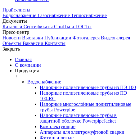
Прайс-листы
Водоснабжение
Газоснабжение
Теплоснабжение
Документы
Каталоги
Сертификаты
СниПы и ГОСТы
Пресс-центр
Новости
Выставки
Публикации
Фотогалерея
Видеогалерея
Объекты
Вакансии
Контакты
Закрыть
Главная
О компании
Продукция
+
Водоснабжение
Напорные полиэтиленовые трубы из ПЭ 100
Напорные полиэтиленовые трубы из ПЭ
100-RC
Напорные многослойные полиэтиленовые
трубы Powerpipe
Напорные полиэтиленовые трубы в
защитной оболочке PowerpipeJacket
Комплектующие
Аппараты для электромуфтовой сварки
Фитинги литые