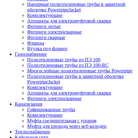
Напорные полиэтиленовые трубы в защитной
оболочке PowerpipeJacket
Комплектующие
Аппараты для электромуфтовой сварки
Фитинги литые
Фитинги электросварные
Фитинги сварные
Фланцы
Втулка под фланец
Газоснабжение
Полиэтиленовые трубы из ПЭ 100
Полиэтиленовые трубы из ПЭ 100-RC
Многослойные полиэтиленовые трубы Powerpipe
Полиэтиленовые трубы в защитной оболочке
PowerpipeJacket
Комплектующие
Аппараты для электромуфтовой сварки
Фитинги электросварные
Канализация
Гофрированные трубы
Комплектующие
Муфта соединительная с упором
Муфта для прохода через ж/б колодец
Теплоснабжение
Кабельные сети