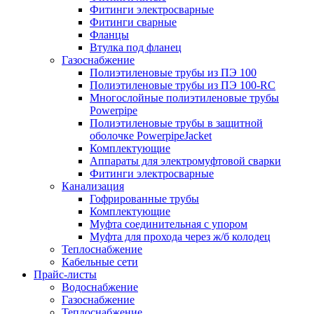
Фитинги электросварные
Фитинги сварные
Фланцы
Втулка под фланец
Газоснабжение
Полиэтиленовые трубы из ПЭ 100
Полиэтиленовые трубы из ПЭ 100-RC
Многослойные полиэтиленовые трубы
Powerpipe
Полиэтиленовые трубы в защитной
оболочке PowerpipeJacket
Комплектующие
Аппараты для электромуфтовой сварки
Фитинги электросварные
Канализация
Гофрированные трубы
Комплектующие
Муфта соединительная с упором
Муфта для прохода через ж/б колодец
Теплоснабжение
Кабельные сети
Прайс-листы
Водоснабжение
Газоснабжение
Теплоснабжение