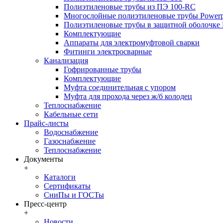
Полиэтиленовые трубы из ПЭ 100-RC
Многослойные полиэтиленовые трубы Powerp
Полиэтиленовые трубы в защитной оболочке P
Комплектующие
Аппараты для электромуфтовой сварки
Фитинги электросварные
Канализация
Гофрированные трубы
Комплектующие
Муфта соединительная с упором
Муфта для прохода через ж/б колодец
Теплоснабжение
Кабельные сети
Прайс-листы
Водоснабжение
Газоснабжение
Теплоснабжение
Документы
+
Каталоги
Сертификаты
СниПы и ГОСТы
Пресс-центр
+
Новости