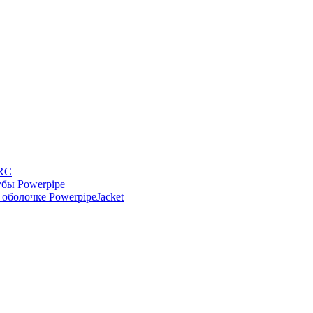
-RC
бы Powerpipe
оболочке PowerpipeJacket