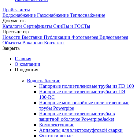
Прайс-листы
Водоснабжение
Газоснабжение
Теплоснабжение
Документы
Каталоги
Сертификаты
СниПы и ГОСТы
Пресс-центр
Новости
Выставки
Публикации
Фотогалерея
Видеогалерея
Объекты
Вакансии
Контакты
Закрыть
Главная
О компании
Продукция
+
Водоснабжение
Напорные полиэтиленовые трубы из ПЭ 100
Напорные полиэтиленовые трубы из ПЭ
100-RC
Напорные многослойные полиэтиленовые
трубы Powerpipe
Напорные полиэтиленовые трубы в
защитной оболочке PowerpipeJacket
Комплектующие
Аппараты для электромуфтовой сварки
Фитинги литые