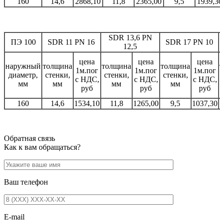
160
14,6
2868,10
11,8
2365,00
9,5
1939,3
SDR 13,6 PN
ПЭ 100
SDR 11 PN 16
SDR 17 PN 10
12,5
цена
цена
цена
наружный
толщина
толщина
толщина
1м.пог
1м.пог
1м.пог
диаметр,
стенки,
стенки,
стенки,
с НДС,
с НДС,
с НДС,
мм
мм
мм
мм
руб
руб
руб
160
14,6
1534,10
11,8
1265,00
9,5
1037,30
Обратная связь
Как к вам обращаться?
Ваш телефон
E-mail