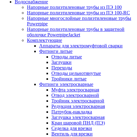
Водоснабжение
Напорные полиэтиленовые трубы из ПЭ 100
Напорные полиэтиленовые трубы из ПЭ 100-RC
Напорные многослойные полиэтиленовые трубы
Powerpipe
Напорные полиэтиленовые трубы в защитной
оболочке PowerpipeJacket
Комплектующие
Аппараты для электромуфтовой сварки
Фитинги литые
Отводы литые
Заглушки
Переходы
Отводы цельнотянутые
Тройники литые
Фитинги электросварные
Муфта электросварная
Отвод электросварной
Тройник электросварной
Редукция электросварная
Патрубок-накладка
Заглушка электросварная
Кран шаровой ПНД (ПЭ)
Седелка для врезки
Вентиль для врезки