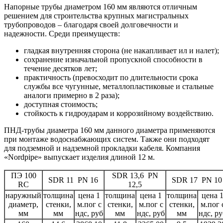
Напорные трубы диаметром 160 мм являются отличным
решением для строительства крупных магистральных
трубопроводов – благодаря своей долговечности и
надежности. Среди преимуществ:
гладкая внутренняя сторона (не накапливает ил и налет);
сохранение изначальной пропускной способности в
течение десятков лет;
практичность (превосходит по длительности срока
службы все чугунные, металлопластиковые и стальные
аналоги примерно в 2 раза);
доступная стоимость;
стойкость к гидроударам и коррозийному воздействию.
ПНД-трубы диаметра 160 мм данного диаметра применяются
при монтаже водоснабжающих систем. Также они подходят
для подземной и надземной прокладки кабеля. Компания
«Nordpipe» выпускает изделия длиной 12 м.
ПЭ 100
SDR 13,6 PN
SDR 11 PN 16
SDR 17 PN 10
RC
12,5
наружный
толщина
цена 1
толщина
цена 1
толщина
цена 
диаметр,
стенки,
м.пог с
стенки,
м.пог с
стенки,
м.пог 
мм
мм
ндс, руб
мм
ндс, руб
мм
ндс, ру