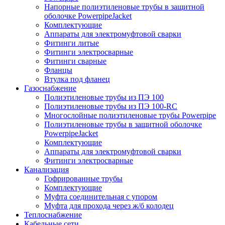
Напорные полиэтиленовые трубы в защитной
оболочке PowerpipeJacket
Комплектующие
Аппараты для электромуфтовой сварки
Фитинги литые
Фитинги электросварные
Фитинги сварные
Фланцы
Втулка под фланец
Газоснабжение
Полиэтиленовые трубы из ПЭ 100
Полиэтиленовые трубы из ПЭ 100-RC
Многослойные полиэтиленовые трубы Powerpipe
Полиэтиленовые трубы в защитной оболочке
PowerpipeJacket
Комплектующие
Аппараты для электромуфтовой сварки
Фитинги электросварные
Канализация
Гофрированные трубы
Комплектующие
Муфта соединительная с упором
Муфта для прохода через ж/б колодец
Теплоснабжение
Кабельные сети