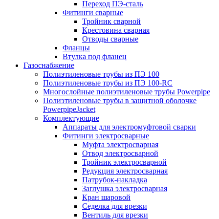
Переход ПЭ-сталь
Фитинги сварные
Тройник сварной
Крестовина сварная
Отводы сварные
Фланцы
Втулка под фланец
Газоснабжение
Полиэтиленовые трубы из ПЭ 100
Полиэтиленовые трубы из ПЭ 100-RC
Многослойные полиэтиленовые трубы Powerpipe
Полиэтиленовые трубы в защитной оболочке
PowerpipeJacket
Комплектующие
Аппараты для электромуфтовой сварки
Фитинги электросварные
Муфта электросварная
Отвод электросварной
Тройник электросварной
Редукция электросварная
Патрубок-накладка
Заглушка электросварная
Кран шаровой
Седелка для врезки
Вентиль для врезки