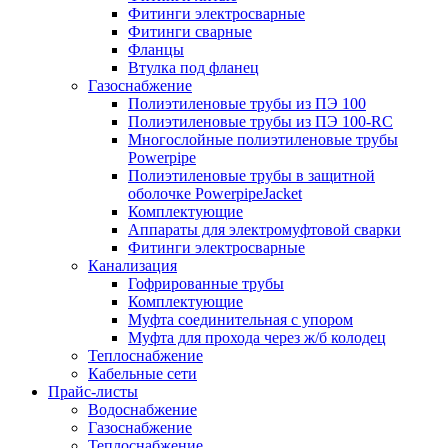
Фитинги электросварные
Фитинги сварные
Фланцы
Втулка под фланец
Газоснабжение
Полиэтиленовые трубы из ПЭ 100
Полиэтиленовые трубы из ПЭ 100-RC
Многослойные полиэтиленовые трубы
Powerpipe
Полиэтиленовые трубы в защитной
оболочке PowerpipeJacket
Комплектующие
Аппараты для электромуфтовой сварки
Фитинги электросварные
Канализация
Гофрированные трубы
Комплектующие
Муфта соединительная с упором
Муфта для прохода через ж/б колодец
Теплоснабжение
Кабельные сети
Прайс-листы
Водоснабжение
Газоснабжение
Теплоснабжение