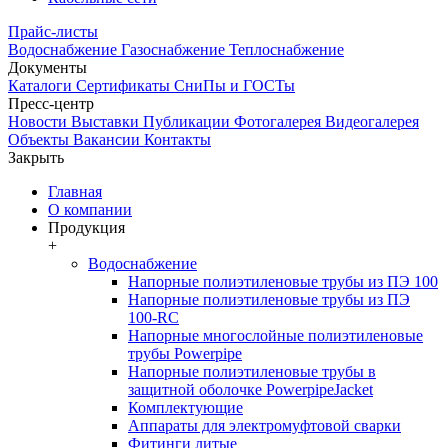
Прайс-листы
Водоснабжение
Газоснабжение
Теплоснабжение
Документы
Каталоги
Сертификаты
СниПы и ГОСТы
Пресс-центр
Новости
Выставки
Публикации
Фотогалерея
Видеогалерея
Объекты
Вакансии
Контакты
Закрыть
Главная
О компании
Продукция
+
Водоснабжение
Напорные полиэтиленовые трубы из ПЭ 100
Напорные полиэтиленовые трубы из ПЭ
100-RC
Напорные многослойные полиэтиленовые
трубы Powerpipe
Напорные полиэтиленовые трубы в
защитной оболочке PowerpipeJacket
Комплектующие
Аппараты для электромуфтовой сварки
Фитинги литые