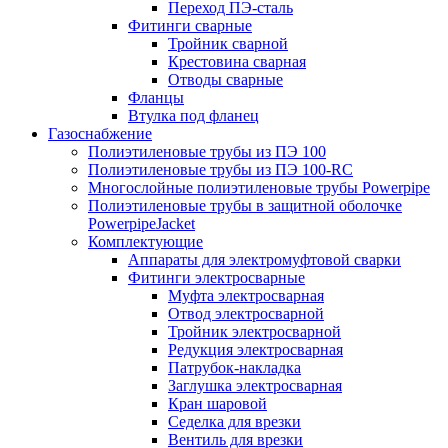
Переход ПЭ-сталь
Фитинги сварные
Тройник сварной
Крестовина сварная
Отводы сварные
Фланцы
Втулка под фланец
Газоснабжение
Полиэтиленовые трубы из ПЭ 100
Полиэтиленовые трубы из ПЭ 100-RC
Многослойные полиэтиленовые трубы Powerpipe
Полиэтиленовые трубы в защитной оболочке
PowerpipeJacket
Комплектующие
Аппараты для электромуфтовой сварки
Фитинги электросварные
Муфта электросварная
Отвод электросварной
Тройник электросварной
Редукция электросварная
Патрубок-накладка
Заглушка электросварная
Кран шаровой
Седелка для врезки
Вентиль для врезки