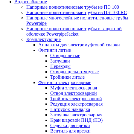
Водоснабжение
Напорные полиэтиленовые трубы из ПЭ 100
Напорные полиэтиленовые трубы из ПЭ 100-RC
Напорные многослойные полиэтиленовые трубы
Powerpipe
Напорные полиэтиленовые трубы в защитной
оболочке PowerpipeJacket
Комплектующие
Аппараты для электромуфтовой сварки
Фитинги литые
Отводы литые
Заглушки
Переходы
Отводы цельнотянутые
Тройники литые
Фитинги электросварные
Муфта электросварная
Отвод электросварной
Тройник электросварной
Редукция электросварная
Патрубок-накладка
Заглушка электросварная
Кран шаровой ПНД (ПЭ)
Седелка для врезки
Вентиль для врезки