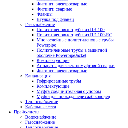
Фитинги электросварные
Фитинги сварные
Фланцы
Втулка под фланец
Газоснабжение
Полиэтиленовые трубы из ПЭ 100
Полиэтиленовые трубы из ПЭ 100-RC
Многослойные полиэтиленовые трубы
Powerpipe
Полиэтиленовые трубы в защитной
оболочке PowerpipeJacket
Комплектующие
Аппараты для электромуфтовой сварки
Фитинги электросварные
Канализация
Гофрированные трубы
Комплектующие
Муфта соединительная с упором
Муфта для прохода через ж/б колодец
Теплоснабжение
Кабельные сети
Прайс-листы
Водоснабжение
Газоснабжение
Теплоснабжение