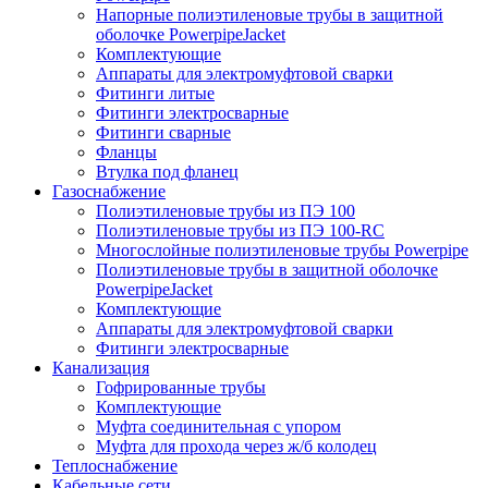
Напорные полиэтиленовые трубы в защитной
оболочке PowerpipeJacket
Комплектующие
Аппараты для электромуфтовой сварки
Фитинги литые
Фитинги электросварные
Фитинги сварные
Фланцы
Втулка под фланец
Газоснабжение
Полиэтиленовые трубы из ПЭ 100
Полиэтиленовые трубы из ПЭ 100-RC
Многослойные полиэтиленовые трубы Powerpipe
Полиэтиленовые трубы в защитной оболочке
PowerpipeJacket
Комплектующие
Аппараты для электромуфтовой сварки
Фитинги электросварные
Канализация
Гофрированные трубы
Комплектующие
Муфта соединительная с упором
Муфта для прохода через ж/б колодец
Теплоснабжение
Кабельные сети