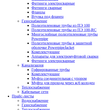
Фитинги электросварные
Фитинги сварные
Фланцы
Втулка под фланец
Газоснабжение
Полиэтиленовые трубы из ПЭ 100
Полиэтиленовые трубы из ПЭ 100-RC
Многослойные полиэтиленовые трубы
Powerpipe
Полиэтиленовые трубы в защитной
оболочке PowerpipeJacket
Комплектующие
Аппараты для электромуфтовой сварки
Фитинги электросварные
Канализация
Гофрированные трубы
Комплектующие
Муфта соединительная с упором
Муфта для прохода через ж/б колодец
Теплоснабжение
Кабельные сети
Прайс-листы
Водоснабжение
Газоснабжение
Теплоснабжение