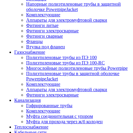
Напорные полиэтиленовые трубы в защитной
оболочке PowerpipeJacket
Комплектующие
Аппараты для электромуфтовой сварки
Фитинги литые
Фитинги электросварные
Фитинги сварные
Фланцы
Втулка под фланец
Газоснабжение
Полиэтиленовые трубы из ПЭ 100
Полиэтиленовые трубы из ПЭ 100-RC
Многослойные полиэтиленовые трубы Powerpipe
Полиэтиленовые трубы в защитной оболочке
PowerpipeJacket
Комплектующие
Аппараты для электромуфтовой сварки
Фитинги электросварные
Канализация
Гофрированные трубы
Комплектующие
Муфта соединительная с упором
Муфта для прохода через ж/б колодец
Теплоснабжение
Кабельные сети