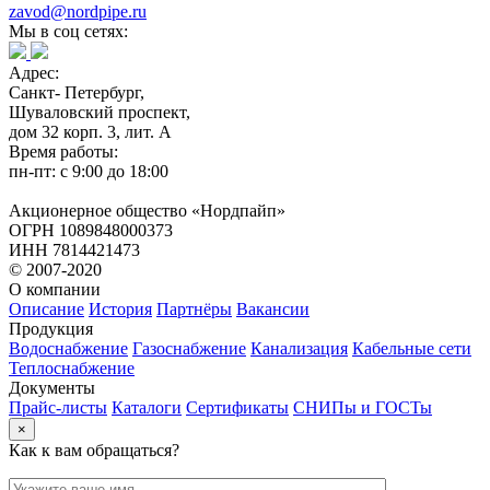
zavod@nordpipe.ru
Мы в соц сетях:
Адрес:
Санкт- Петербург,
Шуваловский проспект,
дом 32 корп. 3, лит. А
Время работы:
пн-пт: с 9:00 до 18:00
Акционерное общество «Нордпайп»
ОГРН 1089848000373
ИНН 7814421473
© 2007-2020
О компании
Описание
История
Партнёры
Вакансии
Продукция
Водоснабжение
Газоснабжение
Канализация
Кабельные сети
Теплоснабжение
Документы
Прайс-листы
Каталоги
Сертификаты
СНИПы и ГОСТы
×
Как к вам обращаться?