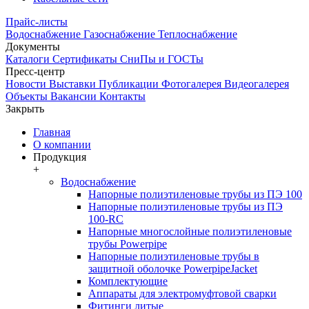
Прайс-листы
Водоснабжение
Газоснабжение
Теплоснабжение
Документы
Каталоги
Сертификаты
СниПы и ГОСТы
Пресс-центр
Новости
Выставки
Публикации
Фотогалерея
Видеогалерея
Объекты
Вакансии
Контакты
Закрыть
Главная
О компании
Продукция
+
Водоснабжение
Напорные полиэтиленовые трубы из ПЭ 100
Напорные полиэтиленовые трубы из ПЭ
100-RC
Напорные многослойные полиэтиленовые
трубы Powerpipe
Напорные полиэтиленовые трубы в
защитной оболочке PowerpipeJacket
Комплектующие
Аппараты для электромуфтовой сварки
Фитинги литые