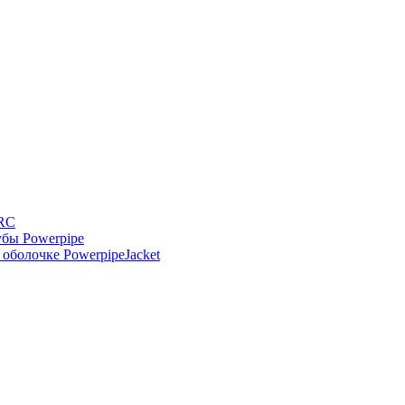
-RC
бы Powerpipe
оболочке PowerpipeJacket