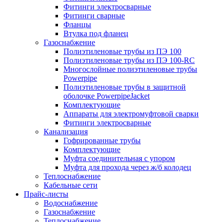
Фитинги электросварные
Фитинги сварные
Фланцы
Втулка под фланец
Газоснабжение
Полиэтиленовые трубы из ПЭ 100
Полиэтиленовые трубы из ПЭ 100-RC
Многослойные полиэтиленовые трубы
Powerpipe
Полиэтиленовые трубы в защитной
оболочке PowerpipeJacket
Комплектующие
Аппараты для электромуфтовой сварки
Фитинги электросварные
Канализация
Гофрированные трубы
Комплектующие
Муфта соединительная с упором
Муфта для прохода через ж/б колодец
Теплоснабжение
Кабельные сети
Прайс-листы
Водоснабжение
Газоснабжение
Теплоснабжение