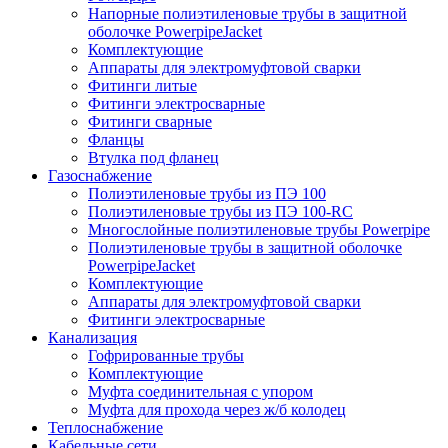
Напорные полиэтиленовые трубы в защитной
оболочке PowerpipeJacket
Комплектующие
Аппараты для электромуфтовой сварки
Фитинги литые
Фитинги электросварные
Фитинги сварные
Фланцы
Втулка под фланец
Газоснабжение
Полиэтиленовые трубы из ПЭ 100
Полиэтиленовые трубы из ПЭ 100-RC
Многослойные полиэтиленовые трубы Powerpipe
Полиэтиленовые трубы в защитной оболочке
PowerpipeJacket
Комплектующие
Аппараты для электромуфтовой сварки
Фитинги электросварные
Канализация
Гофрированные трубы
Комплектующие
Муфта соединительная с упором
Муфта для прохода через ж/б колодец
Теплоснабжение
Кабельные сети