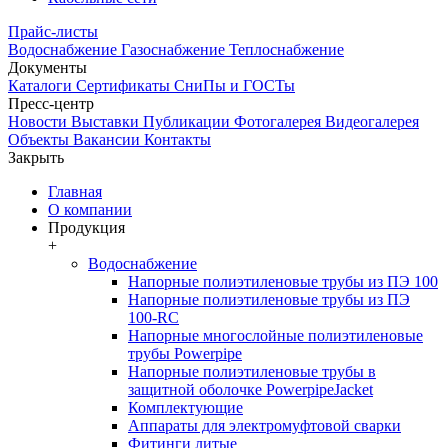
Прайс-листы
Водоснабжение
Газоснабжение
Теплоснабжение
Документы
Каталоги
Сертификаты
СниПы и ГОСТы
Пресс-центр
Новости
Выставки
Публикации
Фотогалерея
Видеогалерея
Объекты
Вакансии
Контакты
Закрыть
Главная
О компании
Продукция
+
Водоснабжение
Напорные полиэтиленовые трубы из ПЭ 100
Напорные полиэтиленовые трубы из ПЭ
100-RC
Напорные многослойные полиэтиленовые
трубы Powerpipe
Напорные полиэтиленовые трубы в
защитной оболочке PowerpipeJacket
Комплектующие
Аппараты для электромуфтовой сварки
Фитинги литые