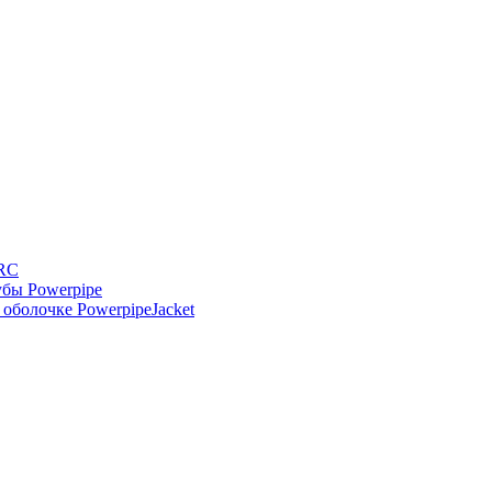
-RC
бы Powerpipe
оболочке PowerpipeJacket