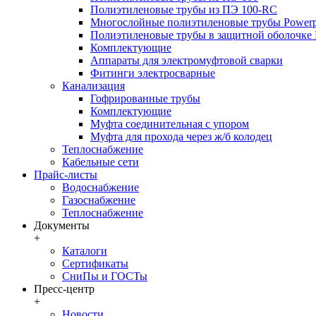
Полиэтиленовые трубы из ПЭ 100-RC
Многослойные полиэтиленовые трубы Powerp
Полиэтиленовые трубы в защитной оболочке P
Комплектующие
Аппараты для электромуфтовой сварки
Фитинги электросварные
Канализация
Гофрированные трубы
Комплектующие
Муфта соединительная с упором
Муфта для прохода через ж/б колодец
Теплоснабжение
Кабельные сети
Прайс-листы
Водоснабжение
Газоснабжение
Теплоснабжение
Документы
+
Каталоги
Сертификаты
СниПы и ГОСТы
Пресс-центр
+
Новости