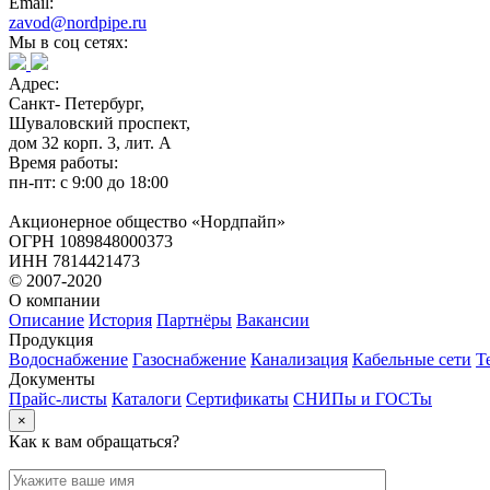
Email:
zavod@nordpipe.ru
Мы в соц сетях:
Адрес:
Санкт- Петербург,
Шуваловский проспект,
дом 32 корп. 3, лит. А
Время работы:
пн-пт: с 9:00 до 18:00
Акционерное общество «Нордпайп»
ОГРН 1089848000373
ИНН 7814421473
© 2007-2020
О компании
Описание
История
Партнёры
Вакансии
Продукция
Водоснабжение
Газоснабжение
Канализация
Кабельные сети
Т
Документы
Прайс-листы
Каталоги
Сертификаты
СНИПы и ГОСТы
×
Как к вам обращаться?