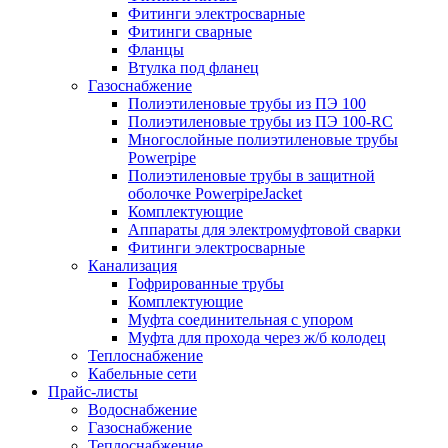
Фитинги электросварные
Фитинги сварные
Фланцы
Втулка под фланец
Газоснабжение
Полиэтиленовые трубы из ПЭ 100
Полиэтиленовые трубы из ПЭ 100-RC
Многослойные полиэтиленовые трубы
Powerpipe
Полиэтиленовые трубы в защитной
оболочке PowerpipeJacket
Комплектующие
Аппараты для электромуфтовой сварки
Фитинги электросварные
Канализация
Гофрированные трубы
Комплектующие
Муфта соединительная с упором
Муфта для прохода через ж/б колодец
Теплоснабжение
Кабельные сети
Прайс-листы
Водоснабжение
Газоснабжение
Теплоснабжение