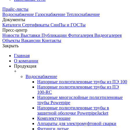
Прайс-листы
Водоснабжение
Газоснабжение
Теплоснабжение
Документы
Каталоги
Сертификаты
СниПы и ГОСТы
Пресс-центр
Новости
Выставки
Публикации
Фотогалерея
Видеогалерея
Объекты
Вакансии
Контакты
Закрыть
Главная
О компании
Продукция
+
Водоснабжение
Напорные полиэтиленовые трубы из ПЭ 100
Напорные полиэтиленовые трубы из ПЭ
100-RC
Напорные многослойные полиэтиленовые
трубы Powerpipe
Напорные полиэтиленовые трубы в
защитной оболочке PowerpipeJacket
Комплектующие
Аппараты для электромуфтовой сварки
Фитинги литые