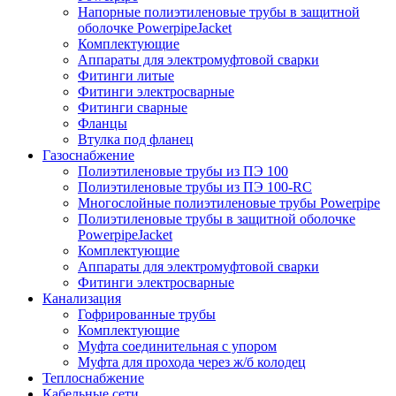
Напорные полиэтиленовые трубы в защитной
оболочке PowerpipeJacket
Комплектующие
Аппараты для электромуфтовой сварки
Фитинги литые
Фитинги электросварные
Фитинги сварные
Фланцы
Втулка под фланец
Газоснабжение
Полиэтиленовые трубы из ПЭ 100
Полиэтиленовые трубы из ПЭ 100-RC
Многослойные полиэтиленовые трубы Powerpipe
Полиэтиленовые трубы в защитной оболочке
PowerpipeJacket
Комплектующие
Аппараты для электромуфтовой сварки
Фитинги электросварные
Канализация
Гофрированные трубы
Комплектующие
Муфта соединительная с упором
Муфта для прохода через ж/б колодец
Теплоснабжение
Кабельные сети